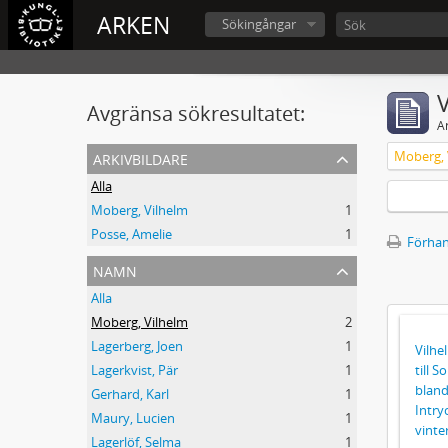
ARKEN
Sökingångar
V
Avgränsa sökresultatet:
A
arkivbildare
Moberg, 
Alla
Moberg, Vilhelm
1
Posse, Amelie
1
Förhan
namn
Alla
Moberg, Vilhelm
2
Lagerberg, Joen
1
Vilhe
till 
Lagerkvist, Pär
1
bland
Gerhard, Karl
1
Intry
Maury, Lucien
1
vinte
Lagerlöf, Selma
1