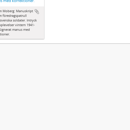
s med korrektioner.
lm Moberg: Manuskript
om föredragspatrull
svenska soldater. Intryck
plevelser vintern 1941-
 Signerat manus med
tioner.