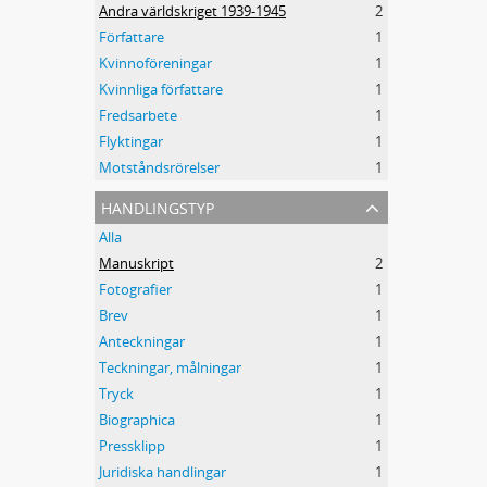
Andra världskriget 1939-1945
2
Författare
1
Kvinnoföreningar
1
Kvinnliga författare
1
Fredsarbete
1
Flyktingar
1
Motståndsrörelser
1
handlingstyp
Alla
Manuskript
2
Fotografier
1
Brev
1
Anteckningar
1
Teckningar, målningar
1
Tryck
1
Biographica
1
Pressklipp
1
Juridiska handlingar
1