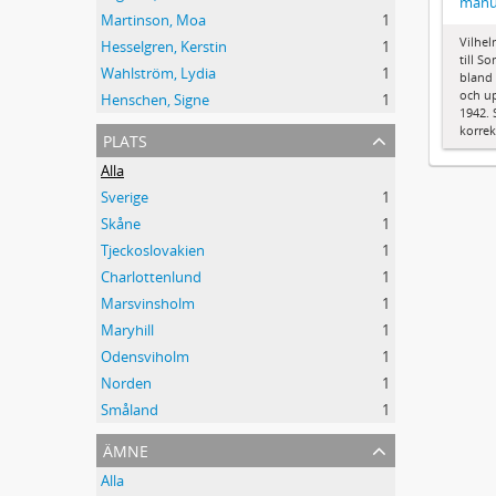
manu
Martinson, Moa
1
Vilhe
Hesselgren, Kerstin
1
till S
Wahlström, Lydia
1
bland 
och up
Henschen, Signe
1
1942.
korrek
plats
Alla
Sverige
1
Skåne
1
Tjeckoslovakien
1
Charlottenlund
1
Marsvinsholm
1
Maryhill
1
Odensviholm
1
Norden
1
Småland
1
ämne
Alla