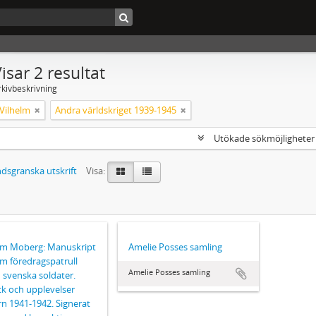
isar 2 resultat
rkivbeskrivning
Vilhelm
Andra världskriget 1939-1945
Utökade sökmöjlighete
dsgranska utskrift
Visa:
lm Moberg: Manuskript
Amelie Posses samling
Som föredragspatrull
Amelie Posses samling
 svenska soldater.
ck och upplevelser
rn 1941-1942. Signerat