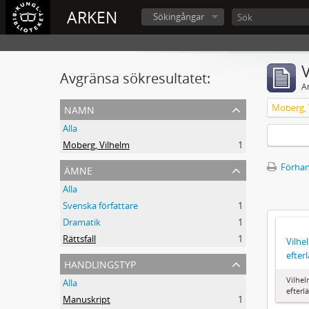
ARKEN
Sökingångar
V
Avgränsa sökresultatet:
A
namn
Moberg, 
Alla
Moberg, Vilhelm
1
ämne
Förhan
Alla
Svenska författare
1
Dramatik
1
Rättsfall
1
Vilh
efte
handlingstyp
Vilhe
Alla
efter
Manuskript
1