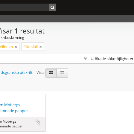
isar 1 resultat
rkivbeskrivning
Vilhelm
Rättsfall
Utökade sökmöjlighete
dsgranska utskrift
Visa:
elm Mobergs
rlämnade papper
lm Mobergs
lämnade papper