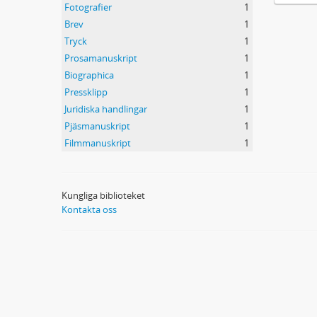
Fotografier
1
Brev
1
Tryck
1
Prosamanuskript
1
Biographica
1
Pressklipp
1
Juridiska handlingar
1
Pjäsmanuskript
1
Filmmanuskript
1
Kungliga biblioteket
Kontakta oss