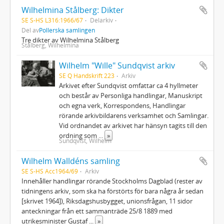
Wilhelmina Stålberg: Dikter
SE S-HS L316:1966/67
Delarkiv
Del av
Pollerska samlingen
Tre dikter av Wilhelmina Stålberg
Stålberg, Wilhelmina
Wilhelm "Wille" Sundqvist arkiv
SE Q Handskrift 223
Arkiv
Arkivet efter Sundqvist omfattar ca 4 hyllmeter
och består av Personliga handlingar, Manuskript
och egna verk, Korrespondens, Handlingar
rörande arkivbildarens verksamhet och Samlingar.
Vid ordnandet av arkivet har hänsyn tagits till den
ordning som
...
»
Sundqvist, Wilhelm
Wilhelm Walldéns samling
SE S-HS Acc1964/69
Arkiv
Innehåller handlingar rörande Stockholms Dagblad (rester av
tidningens arkiv, som ska ha förstörts för bara några år sedan
[skrivet 1964]), Riksdagshusbygget, unionsfrågan, 11 sidor
anteckningar från ett sammanträde 25/8 1889 med
utrikesminister Gustaf
...
»