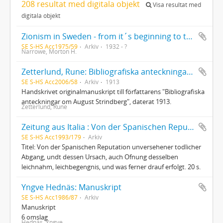
208 resultat med digitala objekt
Visa resultat med
digitala objekt
Zionism in Sweden - from it´s beginning to the establishment of the Copenhagen Bureau (January 1915)
SE S-HS Acc1975/59
Arkiv
1932 - ?
Narrowe, Morton H.
Zetterlund, Rune: Bibliografiska anteckningar om August Strindberg
SE S-HS Acc2006/58
Arkiv
1913
Handskrivet originalmanuskript till författarens "Bibliografiska
anteckningar om August Strindberg", daterat 1913.
Zetterlund, Rune
Zeitung aus Italia : Von der Spanischen Reputation unversehener todlicher Abgang
SE S-HS Acc1993/179
Arkiv
Titel: Von der Spanischen Reputation unversehener todlicher
Abgang, undt dessen Ursach, auch Ofnung desselben
leichnahm, leichbegengnis, und was ferner drauf erfolgt. 20 s.
Yngve Hednäs: Manuskript
SE S-HS Acc1986/87
Arkiv
Manuskript
6 omslag
Hednäs, Yngve