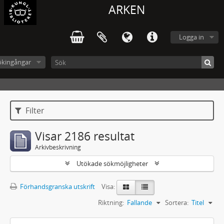
ARKEN
Logga in
ökingångar
Filter
Visar 2186 resultat
Arkivbeskrivning
Utökade sökmöjligheter
Förhandsgranska utskrift
Visa:
Riktning:
Fallande
Sortera:
Titel