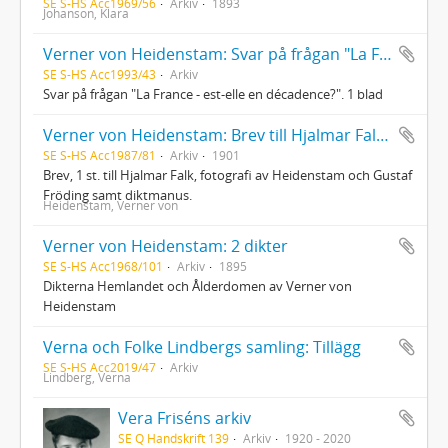
SE S-HS Acc1969/56
Arkiv
1893
Johanson, Klara
Verner von Heidenstam: Svar på frågan "La France - est-elle en décadence?"
SE S-HS Acc1993/43
Arkiv
Svar på frågan "La France - est-elle en décadence?". 1 blad
Verner von Heidenstam: Brev till Hjalmar Falk, fotografi och diktmanus
SE S-HS Acc1987/81
Arkiv
1901
Brev, 1 st. till Hjalmar Falk, fotografi av Heidenstam och Gustaf
Fröding samt diktmanus.
Heidenstam, Verner von
Verner von Heidenstam: 2 dikter
SE S-HS Acc1968/101
Arkiv
1895
Dikterna Hemlandet och Ålderdomen av Verner von
Heidenstam
Verna och Folke Lindbergs samling: Tillägg
SE S-HS Acc2019/47
Arkiv
Lindberg, Verna
Vera Friséns arkiv
SE Q Handskrift 139
Arkiv
1920 - 2020