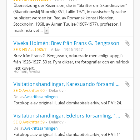
Übersetzung der Rezension, die in "Skrifter om Skandinavien"
(Skandinavskij Sbornik) XVI, Tallin 1971, in russischer Sprache
publiziert worden ist. Rec. av Romansk konst i Norden,
Stockholm, 1968, av Armin Tuulse (1907-1977), professor. 1
maskinskrivet
...
»
Viveka Holmén: Brev från Frans G. Bengtsson
SE S-HS Acc1985/7
Arkiv
1926-1927
Brev från Frans G. Bengtsson, odaterade men enligt uppgift
från 1926-1927, 50 st. Fyra dikter, tre fotografier och en hårlock
i ett kuvert.
Holmén, Viveka
Visitationshandlingar, Karesuando församling, 1905
SE Q Avskrifter:60
Delarkiv
Del av
Avskriftssamlingen
Fotokopia av original i Luleå domkapitels arkiv, vol F VI: 24.
Visitationshandlingar, Edefors församling, 1906
SE Q Avskrifter:59
Delarkiv
Del av
Avskriftssamlingen
Fotokopia av original i Luleå domkapitels arkiv, vol F VI: 11