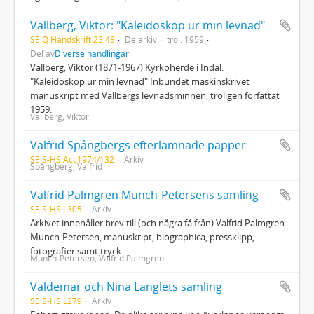
Vallberg, Viktor: "Kaleidoskop ur min levnad"
SE Q Handskrift 23:43
Delarkiv
trol. 1959
Del av
Diverse handlingar
Vallberg, Viktor (1871-1967) Kyrkoherde i Indal:
"Kaleidoskop ur min levnad" Inbundet maskinskrivet
manuskript med Vallbergs levnadsminnen, troligen författat
1959.
Vallberg, Viktor
Valfrid Spångbergs efterlämnade papper
SE S-HS Acc1974/132
Arkiv
Spångberg, Valfrid
Valfrid Palmgren Munch-Petersens samling
SE S-HS L305
Arkiv
Arkivet innehåller brev till (och några få från) Valfrid Palmgren
Munch-Petersen, manuskript, biographica, pressklipp,
fotografier samt tryck
Munch-Petersen, Valfrid Palmgren
Valdemar och Nina Langlets samling
SE S-HS L279
Arkiv