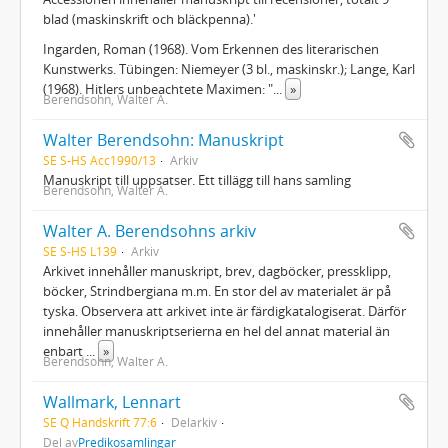
blad (maskinskrift och bläckpenna).'
Ingarden, Roman (1968). Vom Erkennen des literarischen
Kunstwerks. Tübingen: Niemeyer (3 bl., maskinskr.); Lange, Karl
(1968). Hitlers unbeachtete Maximen: "
...
»
Berendsohn, Walter A.
Walter Berendsohn: Manuskript
SE S-HS Acc1990/13
Arkiv
Manuskript till uppsatser. Ett tillägg till hans samling
Berendsohn, Walter A.
Walter A. Berendsohns arkiv
SE S-HS L139
Arkiv
Arkivet innehåller manuskript, brev, dagböcker, pressklipp,
böcker, Strindbergiana m.m. En stor del av materialet är på
tyska. Observera att arkivet inte är färdigkatalogiserat. Därför
innehåller manuskriptserierna en hel del annat material än
enbart
...
»
Berendsohn, Walter A.
Wallmark, Lennart
SE Q Handskrift 77:6
Delarkiv
Del av
Predikosamlingar