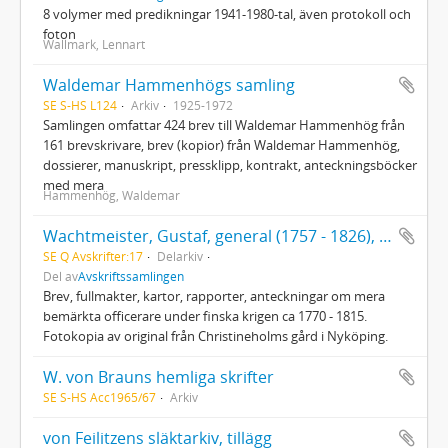
8 volymer med predikningar 1941-1980-tal, även protokoll och
foton
Wallmark, Lennart
Waldemar Hammenhögs samling
SE S-HS L124
Arkiv
1925-1972
Samlingen omfattar 424 brev till Waldemar Hammenhög från
161 brevskrivare, brev (kopior) från Waldemar Hammenhög,
dossierer, manuskript, pressklipp, kontrakt, anteckningsböcker
med mera
Hammenhög, Waldemar
Wachtmeister, Gustaf, general (1757 - 1826), anförare för landstigningstrupperna vid expeditionen till Västerbotten
SE Q Avskrifter:17
Delarkiv
Del av
Avskriftssamlingen
Brev, fullmakter, kartor, rapporter, anteckningar om mera
bemärkta officerare under finska krigen ca 1770 - 1815.
Fotokopia av original från Christineholms gård i Nyköping.
W. von Brauns hemliga skrifter
SE S-HS Acc1965/67
Arkiv
von Feilitzens släktarkiv, tillägg