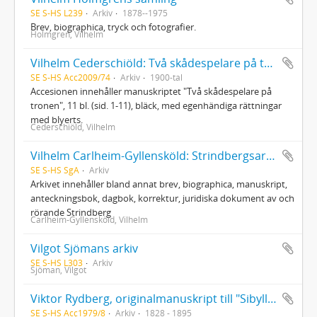
SE S-HS L239
Arkiv
1878--1975
Brev, biographica, tryck och fotografier.
Holmgren, Vilhelm
Vilhelm Cederschiöld: Två skådespelare på tronen
SE S-HS Acc2009/74
Arkiv
1900-tal
Accesionen innehåller manuskriptet "Två skådespelare på
tronen", 11 bl. (sid. 1-11), bläck, med egenhändiga rättningar
med blyerts.
Cederschiöld, Vilhelm
Vilhelm Carlheim-Gyllensköld: Strindbergsarkivet
SE S-HS SgA
Arkiv
Arkivet innehåller bland annat brev, biographica, manuskript,
anteckningsbok, dagbok, korrektur, juridiska dokument av och
rörande Strindberg
Carlheim-Gyllensköld, Vilhelm
Vilgot Sjömans arkiv
SE S-HS L303
Arkiv
Sjöman, Vilgot
Viktor Rydberg, originalmanuskript till "Sibyllinerna och Völuspa" samt "Porträttfynden i Fajjum"
SE S-HS Acc1979/8
Arkiv
1828 - 1895