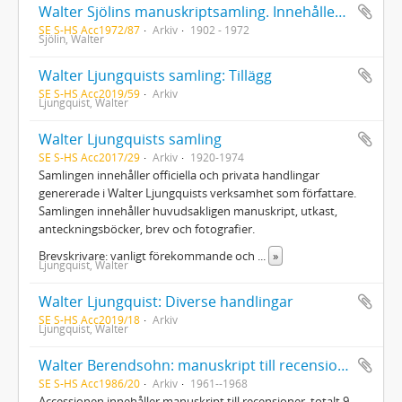
Walter Sjölins manuskriptsamling. Innehåller manuskript av Karin Boye, Sven Hedin, Josef Kjellgren, Ivar Lo-Johansson, Ludvig Nordström samt signaturen Cewe
SE S-HS Acc1972/87
Arkiv
1902 - 1972
Sjölin, Walter
Walter Ljungquists samling: Tillägg
SE S-HS Acc2019/59
Arkiv
Ljungquist, Walter
Walter Ljungquists samling
SE S-HS Acc2017/29
Arkiv
1920-1974
Samlingen innehåller officiella och privata handlingar
genererade i Walter Ljungquists verksamhet som författare.
Samlingen innehåller huvudsakligen manuskript, utkast,
anteckningsböcker, brev och fotografier.
Brevskrivare: vanligt förekommande och
...
»
Ljungquist, Walter
Walter Ljungquist: Diverse handlingar
SE S-HS Acc2019/18
Arkiv
Ljungquist, Walter
Walter Berendsohn: manuskript till recensioner
SE S-HS Acc1986/20
Arkiv
1961--1968
Accessionen innehåller manuskript till recensioner, totalt 9