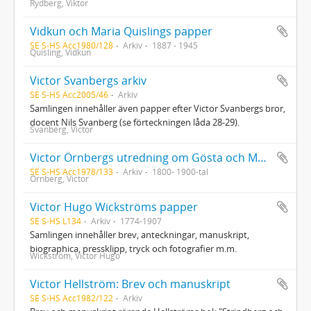
Rydberg, Viktor
Vidkun och Maria Quislings papper
SE S-HS Acc1980/128
Arkiv
1887 - 1945
Quisling, Vidkun
Victor Svanbergs arkiv
SE S-HS Acc2005/46
Arkiv
Samlingen innehåller även papper efter Victor Svanbergs bror,
docent Nils Svanberg (se förteckningen låda 28-29).
Svanberg, Victor
Victor Örnbergs utredning om Gösta och Marianne Wolffelts härstamning från Karl den store
SE S-HS Acc1978/133
Arkiv
1800- 1900-tal
Örnberg, Victor
Victor Hugo Wickströms papper
SE S-HS L134
Arkiv
1774-1907
Samlingen innehåller brev, anteckningar, manuskript,
biographica, pressklipp, tryck och fotografier m.m.
Wickström, Victor Hugo
Victor Hellström: Brev och manuskript
SE S-HS Acc1982/122
Arkiv