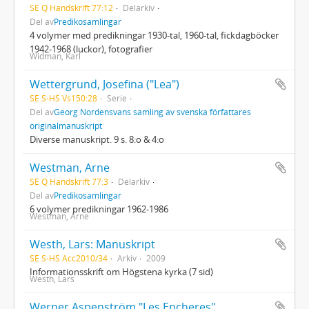
SE Q Handskrift 77:12
Delarkiv
Del av
Predikosamlingar
4 volymer med predikningar 1930-tal, 1960-tal, fickdagböcker
1942-1968 (luckor), fotografier
Widman, Karl
Wettergrund, Josefina ("Lea")
SE S-HS Vs150:28
Serie
Del av
Georg Nordensvans samling av svenska författares
originalmanuskript
Diverse manuskript. 9 s. 8:o & 4:o
Westman, Arne
SE Q Handskrift 77:3
Delarkiv
Del av
Predikosamlingar
6 volymer predikningar 1962-1986
Westman, Arne
Westh, Lars: Manuskript
SE S-HS Acc2010/34
Arkiv
2009
Informationsskrift om Högstena kyrka (7 sid)
Westh, Lars
Werner Aspenström "Les Encheres"