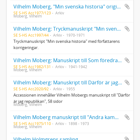
Vilhelm Moberg, "Min svenska historia" originalmanuskript
SE S-HS Acc1977/123
Arkiv
Moberg, Vilhelm
Vilhelm Moberg: Tryckmanuskript "Min svenska historia"
SE S-HS Acc1997/44
Arkiv
1970-1971
Tryckmanuskript "Min svenska historia" med författarens
korrigeringar.
Vilhelm Moberg: Manuskript till Som föredragspatrull bland svenska soldater. Intryck och upplevelser vintern 1941-1942. Signerat manus med korrektioner.
SE S-HS Acc1982/131
Arkiv
1941-1942
Moberg, Vilhelm
Vilhelm Moberg: Manuskript till Därför är jag republikan
SE S-HS Acc2020/92
Arkiv
1955
Accessionen innehåller Vilhelm Mobergs manuskript till "Därför
är jag republikan", 58 sidor
Moberg, Vilhelm
Vilhelm Moberg manuskript till "Andra kammaren uti Gustaf III:s sängkammare"
SE S-HS Acc1975/110
Arkiv
1898 - 1973
Moberg, Vilhelm
Vilhelm Holmgrens samling