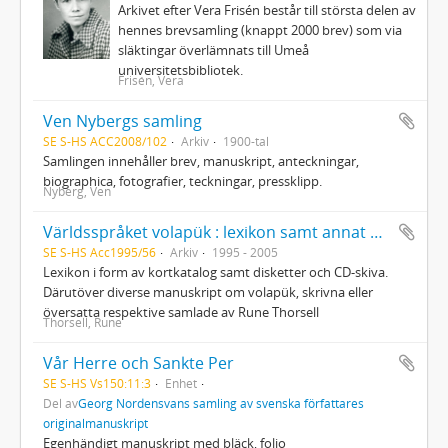
Arkivet efter Vera Frisén består till största delen av
hennes brevsamling (knappt 2000 brev) som via
släktingar överlämnats till Umeå
universitetsbibliotek.
Frisén, Vera
Ven Nybergs samling
SE S-HS ACC2008/102
Arkiv
1900-tal
Samlingen innehåller brev, manuskript, anteckningar,
biographica, fotografier, teckningar, pressklipp.
Nyberg, Ven
Världsspråket volapük : lexikon samt annat material, sammanställt av Rune Thorsell
SE S-HS Acc1995/56
Arkiv
1995 - 2005
Lexikon i form av kortkatalog samt disketter och CD-skiva.
Därutöver diverse manuskript om volapük, skrivna eller
översatta respektive samlade av Rune Thorsell
Thorsell, Rune
Vår Herre och Sankte Per
SE S-HS Vs150:11:3
Enhet
Del av
Georg Nordensvans samling av svenska författares
originalmanuskript
Egenhändigt manuskript med bläck, folio