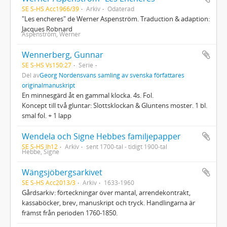
SE S-HS Acc1966/39
Arkiv
Odaterad
"Les encheres" de Werner Aspenström. Traduction & adaption:
Jacques Robnard
Aspenström, Werner
Wennerberg, Gunnar
SE S-HS Vs150:27
Serie
Del av
Georg Nordensvans samling av svenska författares
originalmanuskript
En minnesgärd åt en gammal klocka. 4s. Fol.
Koncept till två gluntar: Slottsklockan & Gluntens moster. 1 bl.
smal fol. + 1 lapp
Wendela och Signe Hebbes familjepapper
SE S-HS Ih12
Arkiv
sent 1700-tal - tidigt 1900-tal
Hebbe, Signe
Wängsjöbergsarkivet
SE S-HS Acc2013/3
Arkiv
1633-1960
Gårdsarkiv: förteckningar över mantal, arrendekontrakt,
kassaböcker, brev, manuskript och tryck. Handlingarna är
främst från perioden 1760-1850.