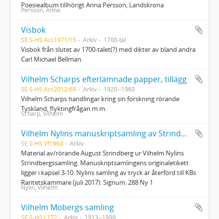
Poesiealbum tillhörigt Anna Persson, Landskrona
Persson, Anna
Visbok
SE S-HS Acc1971/15
Arkiv
1700-tal
Visbok från slutet av 1700-talet(?) med dikter av bland andra
Carl Michael Bellman.
Vilhelm Scharps efterlämnade papper, tillägg
SE S-HS Acc2012/69
Arkiv
1920--1960
Vilhelm Scharps handlingar kring sin forskning rörande
Tyskland, flyktingfrågan m.m.
Scharp, Vilhelm
Vilhelm Nylins manuskriptsamling av Strindbergiana
SE S-HS Vf196d
Arkiv
Material av/rörande August Strindberg ur Vilhelm Nylins
Strindbergssamling. Manuskriptsamlingens originaletikett
ligger i kapsel 3-10. Nylins samling av tryck är återförd till KBs
Raritetskammare (juli 2017). Signum: 288 Ny 1
Nylin, Vilhelm
Vilhelm Mobergs samling
SE S-HS L172
Arkiv
1913--1998