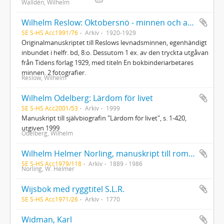
Walldén, Wilhelm
Wilhelm Reslow: Oktobersnö - minnen och anteckningar
SE S-HS Acc1991/76
Arkiv
1920-1929
Originalmanuskriptet till Reslows levnadsminnen, egenhändigt
inbundet i helfr. bd, 8:o. Dessutom 1 ex. av den tryckta utgåvan
från Tidens förlag 1929, med titeln En bokbinderiarbetares
minnen. 2 fotografier.
Reslow, Wilhelm
Wilhelm Odelberg: Lärdom för livet
SE S-HS Acc2001/53
Arkiv
1999
Manuskript till självbiografin "Lärdom för livet", s. 1-420,
utgiven 1999
Odelberg, Wilhelm
Wilhelm Helmer Norling, manuskript till romanen "Under himmelens valv" i tre exemplar samt en sammanfattning på engelska
SE S-HS Acc1979/118
Arkiv
1889 - 1986
Norling, W. Helmer
Wijsbok med ryggtitel S.L.R.
SE S-HS Acc1971/26
Arkiv
1770
Widman, Karl