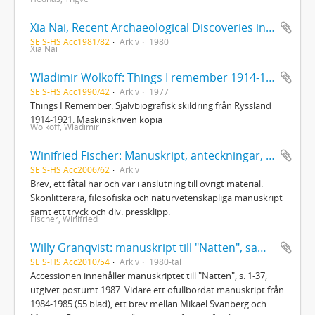
Xia Nai, Recent Archaeological Discoveries in China. Offentlig föreläsning Göteborgs konserthus Fredagen den 17 oktober 1980 kl 16. Föreläsningsmanus
SE S-HS Acc1981/82
Arkiv
1980
Xia Nai
Wladimir Wolkoff: Things I remember 1914-1921
SE S-HS Acc1990/42
Arkiv
1977
Things I Remember. Självbiografisk skildring från Ryssland
1914-1921. Maskinskriven kopia
Wolkoff, Wladimir
Winifried Fischer: Manuskript, anteckningar, några brev
SE S-HS Acc2006/62
Arkiv
Brev, ett fåtal här och var i anslutning till övrigt material.
Skönlitterära, filosofiska och naturvetenskapliga manuskript
samt ett tryck och div. pressklipp.
Fischer, Winifried
Willy Granqvist: manuskript till "Natten", samt ofullbordat manuskript mm
SE S-HS Acc2010/54
Arkiv
1980-tal
Accessionen innehåller manuskriptet till "Natten", s. 1-37,
utgivet postumt 1987. Vidare ett ofullbordat manuskript från
1984-1985 (55 blad), ett brev mellan Mikael Svanberg och