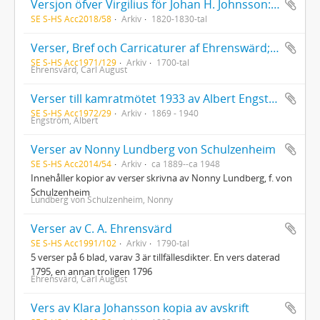
Versjon öfver Virgilius för Johan H. Johnsson: Manuskript
SE S-HS Acc2018/58
Arkiv
1820-1830-tal
Verser, Bref och Carricaturer af Ehrenswärd; Ett humoristiskt bref af skalden Oxenstierna under namn af Haqvin Bager; En bröllops-gratulation på vers (troligtvis af Leopold) (Kopior)
SE S-HS Acc1971/129
Arkiv
1700-tal
Ehrensvärd, Carl August
Verser till kamratmötet 1933 av Albert Engström (Fil. dr Otto Janses exemplar)
SE S-HS Acc1972/29
Arkiv
1869 - 1940
Engström, Albert
Verser av Nonny Lundberg von Schulzenheim
SE S-HS Acc2014/54
Arkiv
ca 1889--ca 1948
Innehåller kopior av verser skrivna av Nonny Lundberg, f. von
Schulzenheim
Lundberg von Schulzenheim, Nonny
Verser av C. A. Ehrensvärd
SE S-HS Acc1991/102
Arkiv
1790-tal
5 verser på 6 blad, varav 3 är tillfällesdikter. En vers daterad
1795, en annan troligen 1796
Ehrensvärd, Carl August
Vers av Klara Johansson kopia av avskrift