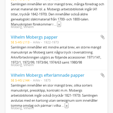
Samlingen innehåller en stor mängd brev, många föredrag och
annat material där bl. a. Mobergs arbetsbibliotek ingår (41
titlar, tryckår 1842-1970). Den innehåller också äldre
genealogiskt släktmaterial från 1700- och 1800-talen.
Manuskripten förekommer i
...
»
Moberg, Vilhelm
Vilhelm Mobergs papper
SE S-HS L113
Arkiv
1922-1973
Samlingen innehåller ett mindre antal brev, en större mängd
manuskript av Moberg samt några tryck i översättning.
Arkivförteckningen utgörs av följande accessioner: 1971/141,
1972/1, 1972/99, 1973/84, 1974/63 samt 1980/98
Moberg, Vilhelm
Vilhelm Mobergs efterlämnade papper
SE S-HS L144
Arkiv
1875
Samlingen innehåller en stor mängd brev, olika sorters
manuskript, pressklipp, kontrakt m.m. Mobergs
arbetsbibliotek ingår också (tryckår 1821-1973). Samlingen
avslutas med en kartong utan seriesignum som innehåller
tomma omslag och pärmar i vilka
...
»
Moberg, Vilhelm