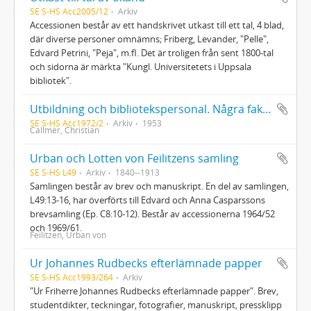
SE S-HS Acc2005/12
Arkiv
Accessionen består av ett handskrivet utkast till ett tal, 4 blad,
där diverse personer omnämns; Friberg, Levander, "Pelle",
Edvard Petrini, "Peja", m.fl. Det är troligen från sent 1800-tal
och sidorna är märkta "Kungl. Universitetets i Uppsala
bibliotek".
Utbildning och bibliotekspersonal. Några fakta och synpunkter
SE S-HS Acc1972/2
Arkiv
1953
Callmer, Christian
Urban och Lotten von Feilitzens samling
SE S-HS L49
Arkiv
1840--1913
Samlingen består av brev och manuskript. En del av samlingen,
L49:13-16, har överförts till Edvard och Anna Casparssons
brevsamling (Ep. C8:10-12). Består av accessionerna 1964/52
och 1969/61.
Feilitzen, Urban von
Ur Johannes Rudbecks efterlämnade papper
SE S-HS Acc1993/264
Arkiv
"Ur Friherre Johannes Rudbecks efterlämnade papper". Brev,
studentdikter, teckningar, fotografier, manuskript, pressklipp