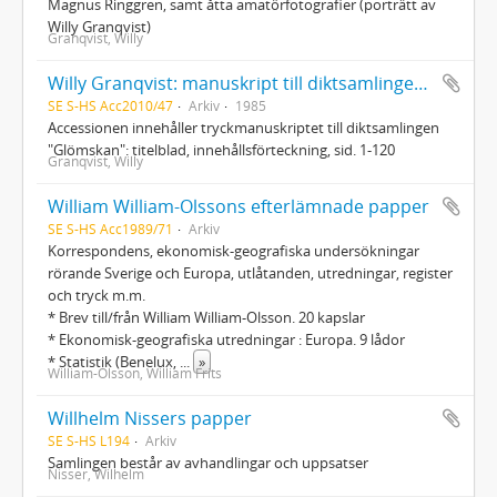
Magnus Ringgren, samt åtta amatörfotografier (porträtt av
Willy Granqvist)
Granqvist, Willy
Willy Granqvist: manuskript till diktsamlingen "Glömskan"
SE S-HS Acc2010/47
Arkiv
1985
Accessionen innehåller tryckmanuskriptet till diktsamlingen
"Glömskan": titelblad, innehållsförteckning, sid. 1-120
Granqvist, Willy
William William-Olssons efterlämnade papper
SE S-HS Acc1989/71
Arkiv
Korrespondens, ekonomisk-geografiska undersökningar
rörande Sverige och Europa, utlåtanden, utredningar, register
och tryck m.m.
* Brev till/från William William-Olsson. 20 kapslar
* Ekonomisk-geografiska utredningar : Europa. 9 lådor
* Statistik (Benelux,
...
»
William-Olsson, William Frits
Willhelm Nissers papper
SE S-HS L194
Arkiv
Samlingen består av avhandlingar och uppsatser
Nisser, Wilhelm