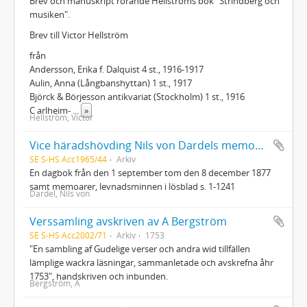
Brev och manuskript rörande Hellströms bok "Strindberg och
musiken".
Brev till Victor Hellström
från
Andersson, Erika f. Dalquist 4 st., 1916-1917
Aulin, Anna (Långbanshyttan) 1 st., 1917
Björck & Börjesson antikvariat (Stockholm) 1 st., 1916
C arlheim-
...
»
Hellström, Victor
Vice häradshövding Nils von Dardels memoarer
SE S-HS Acc1965/44
Arkiv
En dagbok från den 1 september tom den 8 december 1877
samt memoarer, levnadsminnen i lösblad s. 1-1241
Dardel, Nils von
Verssamling avskriven av A Bergström
SE S-HS Acc2002/71
Arkiv
1753
"En sambling af Gudelige verser och andra wid tillfällen
lämplige wackra läsningar, sammanletade och avskrefna åhr
1753", handskriven och inbunden.
Bergström, A