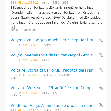
SE S-HS Acc2015/22
Arkiv
1536--1991
Tillägget till von Feilitzens släktarkiv innehåller handlingar
rörande medlemmar av släkten von Feilitzen, en förteckning
över släktarkivet på KB, acc. 1976/100, dukar med släktträdet,
handlingar rörande godsen Tirsen och Adlehn i Livland samt
...
»
Feilitzen, von (släkt)
Volym som i början innehåller recept för bot av sjuka hästar (1700-tal), därefter en kassabok 1862-1866
SE S-HS Acc1977/100
Arkiv
Volym innehållande dikter, tänkespråk etc. som gått i släkterna Biengrääler, Schultze, Prinz och Hultstrand; Folkskollärarinnan i Skönberga församling, Östergötland, Amanda Karlssons (4/5 1867 - 9/12 1925) anteckningsböcker i pedagogik och metodik 1888-1889 samt tre uppsatser av densamma.
SE S-HS Acc1977/66
Arkiv
Voltaire, Storia di Carlo XII. Tradotta del Francese. Handskrift från 1700-talet
SE S-HS Acc1980/133
Arkiv
1700 - 1800
Voltaire
Voltaire "Vers sur le 19. août 1772 ou Compliment à sa Majesté le Roi de Suede" (kopia)
SE S-HS Acc1970/29
Arkiv
1772
Voltaire
Voldemar Vaga: Armin Tuulse und sein neues Buch
SE S-HS Acc1993/204
Arkiv
1971