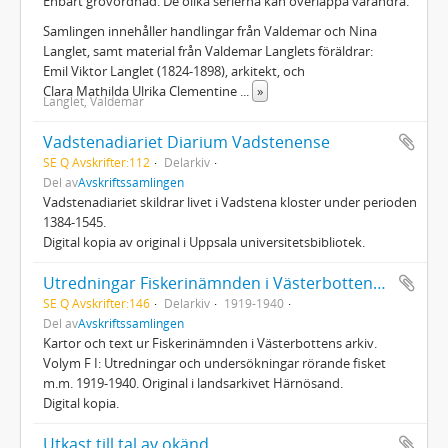
Enbart grovordnad. De olika serierna kan överlappa varandra.
Samlingen innehåller handlingar från Valdemar och Nina
Langlet, samt material från Valdemar Langlets föräldrar:
Emil Viktor Langlet (1824-1898), arkitekt, och
Clara Mathilda Ulrika Clementine
...
»
Langlet, Valdemar
Vadstenadiariet Diarium Vadstenense
SE Q Avskrifter:112
Delarkiv
Del av
Avskriftssamlingen
Vadstenadiariet skildrar livet i Vadstena kloster under perioden
1384-1545.
Digital kopia av original i Uppsala universitetsbibliotek.
Utredningar Fiskerinämnden i Västerbottens län 1919-1940
SE Q Avskrifter:146
Delarkiv
1919-1940
Del av
Avskriftssamlingen
Kartor och text ur Fiskerinämnden i Västerbottens arkiv.
Volym F I: Utredningar och undersökningar rörande fisket
m.m. 1919-1940. Original i landsarkivet Härnösand.
Digital kopia.
Utkast till tal av okänd