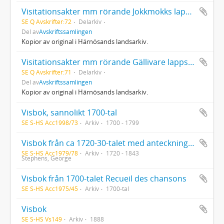
Visitationsakter mm rörande Jokkmokks lappskola (1750-1873)
SE Q Avskrifter:72
Delarkiv
Del av
Avskriftssamlingen
Kopior av original i Härnösands landsarkiv.
Visitationsakter mm rörande Gällivare lappskola (1757-1879)
SE Q Avskrifter:71
Delarkiv
Del av
Avskriftssamlingen
Kopior av original i Härnösands landsarkiv.
Visbok, sannolikt 1700-tal
SE S-HS Acc1998/73
Arkiv
1700 - 1799
Visbok från ca 1720-30-talet med anteckningar av George Stephens i september 1843. Äldre namnteckning av Pehr Gottlieb Torwest
SE S-HS Acc1979/78
Arkiv
1720 - 1843
Stephens, George
Visbok från 1700-talet Recueil des chansons
SE S-HS Acc1975/45
Arkiv
1700-tal
Visbok
SE S-HS Vs149
Arkiv
1888