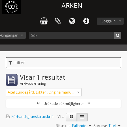
ARKEN
Logga in
ökingångar
Filter
Visar 1 resultat
Arkivbeskrivning
Axel Lundegård: Dikter : Originalmanuskript
Utökade sökmöjligheter
Förhandsgranska utskrift
Visa:
Riktning:
Fallande
Sortera:
Titel