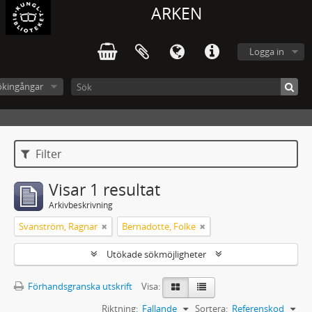
ARKEN
Logga in
ökingångar
Filter
Visar 1 resultat
Arkivbeskrivning
Svanström, Ragnar
Bernadotte, Folke
Utökade sökmöjligheter
Förhandsgranska utskrift
Visa:
Riktning:
Fallande
Sortera:
Referenskod