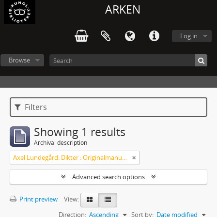
ARKEN
Log in
Browse
Filters
Showing 1 results
Archival description
Axel Lundegård: Dikter : Originalmanuskript
Advanced search options
Print preview
View:
Direction:
Ascending
Sort by:
Date modified