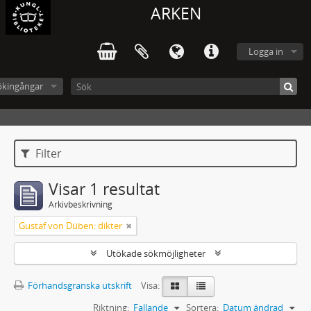
ARKEN
Logga in
ökingångar
Filter
Visar 1 resultat
Arkivbeskrivning
Gustaf von Düben: dikter
Utökade sökmöjligheter
Förhandsgranska utskrift
Visa:
Riktning:
Fallande
Sortera:
Datum ändrad