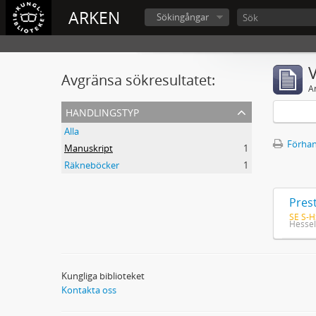
ARKEN
Sökingångar
V
Avgränsa sökresultatet:
A
handlingstyp
Alla
Förhan
Manuskript
1
Räkneböcker
1
SE S-H
Hessel
Kungliga biblioteket
Kontakta oss