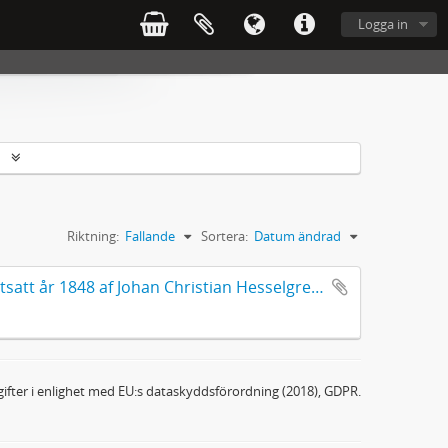
Logga in
r
Riktning:
Fallande
Sortera:
Datum ändrad
Prest-rättigheter af Åhs och Kållerstads socknar från år 1826, fortsatt år 1848 af Johan Christian Hesselgren (1785-1862)
ifter i enlighet med EU:s dataskyddsförordning (2018), GDPR.