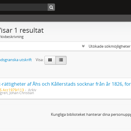
isar 1 resultat
rkivbeskrivning
Utökade sökmöjlighete
dsgranska utskrift
Visa:
S Acc1979/113
Arkiv
gren, Johan Christian
Kungliga biblioteket hanterar dina personuppg