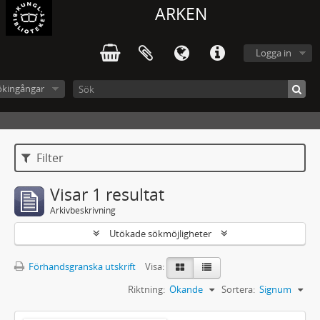
ARKEN
Logga in
ökingångar
Filter
Visar 1 resultat
Arkivbeskrivning
Utökade sökmöjligheter
Förhandsgranska utskrift
Visa:
Riktning:
Ökande
Sortera:
Signum