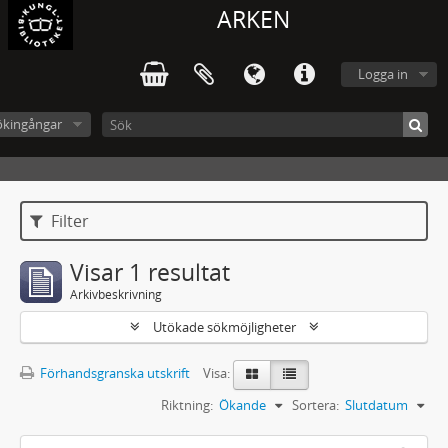
ARKEN
Logga in
ökingångar
Filter
Visar 1 resultat
Arkivbeskrivning
Utökade sökmöjligheter
Förhandsgranska utskrift
Visa:
Riktning:
Ökande
Sortera:
Slutdatum