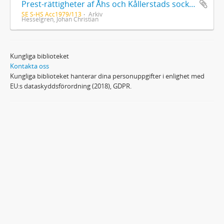
Prest-rättigheter af Åhs och Kållerstads socknar från år 1826, fortsatt år 1848 af Johan Christian Hesselgren (1785-1862)
SE S-HS Acc1979/113
Arkiv
Hesselgren, Johan Christian
Kungliga biblioteket
Kontakta oss
Kungliga biblioteket hanterar dina personuppgifter i enlighet med
EU:s dataskyddsförordning (2018), GDPR.