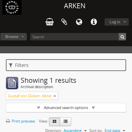
ARKEN
Log in
Browse
Filters
Showing 1 results
Archival description
Gustaf von Düben: dikter
Advanced search options
Print preview
View:
Direction:
Ascending
Sort by:
End date