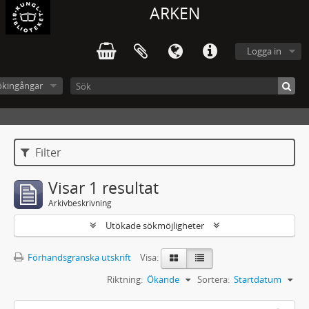
ARKEN
Logga in
ökingångar
Filter
Visar 1 resultat
Arkivbeskrivning
Utökade sökmöjligheter
Förhandsgranska utskrift
Visa:
Riktning:
Ökande
Sortera:
Startdatum