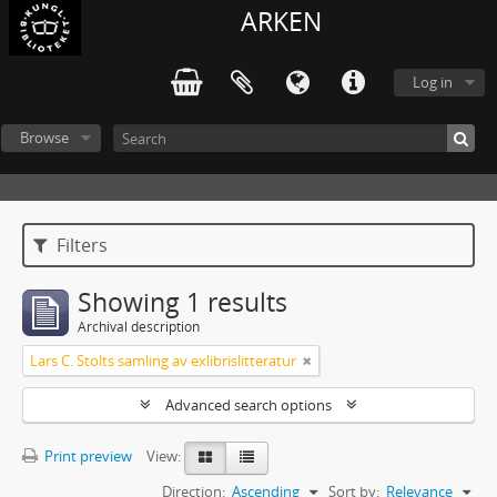
ARKEN
Log in
Browse
Filters
Showing 1 results
Archival description
Lars C. Stolts samling av exlibrislitteratur
Advanced search options
Print preview
View:
Direction:
Ascending
Sort by:
Relevance