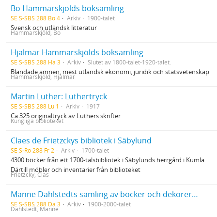
Bo Hammarskjölds boksamling
SE S-SBS 288 Bo 4
Arkiv
1900-talet
Svensk och utländsk litteratur
Hammarskjöld, Bo
Hjalmar Hammarskjölds boksamling
SE S-SBS 288 Ha 3
Arkiv
Slutet av 1800-talet-1920-talet.
Blandade ämnen, mest utländsk ekonomi, juridik och statsvetenskap
Hammarskjöld, Hjalmar
Martin Luther: Luthertryck
SE S-SBS 288 Lu 1
Arkiv
1917
Ca 325 originaltryck av Luthers skrifter
Kungliga biblioteket
Claes de Frietzckys bibliotek i Säbylund
SE S-Ro 288 Fr 2
Arkiv
1700-talet
4300 böcker från ett 1700-talsbibliotek i Säbylunds herrgård i Kumla.
Därtill möbler och inventarier från biblioteket
Frietzcky, Clas
Manne Dahlstedts samling av böcker och dekorerade papper
SE S-SBS 288 Da 3
Arkiv
1900-2000-talet
Dahlstedt, Manne