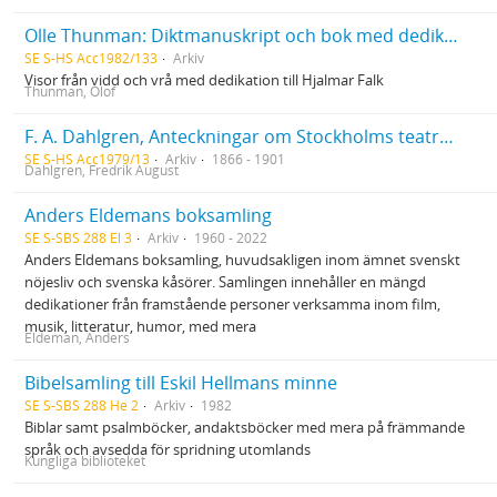
Olle Thunman: Diktmanuskript och bok med dedikation
SE S-HS Acc1982/133
Arkiv
Visor från vidd och vrå med dedikation till Hjalmar Falk
Thunman, Olof
F. A. Dahlgren, Anteckningar om Stockholms teatrar (Stockholm 1866). Interfolierat exemplar med anteckningar i 2 volymer, som har tillhört Nils Personne, Oscar Wieselgren och Stig Torsslow. Edmond Rostand, Cyrano de Bergerac (Stockholm 1901). Scenbearbetning av Nils Personne. Exemplaret har tillhört Nils Personne, Erik Strandmark och Stig Torsslow
SE S-HS Acc1979/13
Arkiv
1866 - 1901
Dahlgren, Fredrik August
Anders Eldemans boksamling
SE S-SBS 288 El 3
Arkiv
1960 - 2022
Anders Eldemans boksamling, huvudsakligen inom ämnet svenskt
nöjesliv och svenska kåsörer. Samlingen innehåller en mängd
dedikationer från framstående personer verksamma inom film,
musik, litteratur, humor, med mera
Eldeman, Anders
Bibelsamling till Eskil Hellmans minne
SE S-SBS 288 He 2
Arkiv
1982
Biblar samt psalmböcker, andaktsböcker med mera på främmande
språk och avsedda för spridning utomlands
Kungliga biblioteket