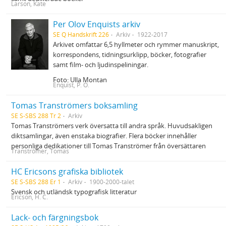
Larson, Kate
Per Olov Enquists arkiv
SE Q Handskrift 226
Arkiv
1922-2017
Arkivet omfattar 6,5 hyllmeter och rymmer manuskript,
korrespondens, tidningsurklipp, böcker, fotografier
samt film- och ljudinspeliningar.
Foto: Ulla Montan
Enquist, P. O.
Tomas Tranströmers boksamling
SE S-SBS 288 Tr 2
Arkiv
Tomas Tranströmers verk översatta till andra språk. Huvudsakligen
diktsamlingar, även enstaka biografier. Flera böcker innehåller
personliga dedikationer till Tomas Tranströmer från översättaren
Tranströmer, Tomas
HC Ericsons grafiska bibliotek
SE S-SBS 288 Er 1
Arkiv
1900-2000-talet
Svensk och utländsk typografisk litteratur
Ericson, H. C.
Lack- och färgningsbok