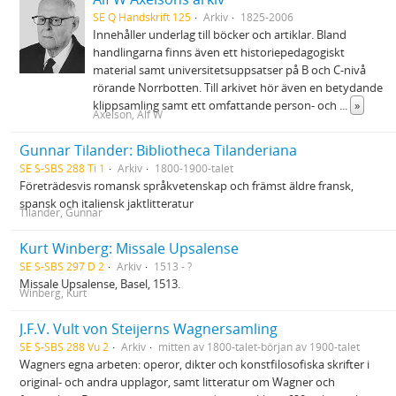
SE Q Handskrift 125
Arkiv
1825-2006
Innehåller underlag till böcker och artiklar. Bland
handlingarna finns även ett historiepedagogiskt
material samt universitetsuppsatser på B och C-nivå
rörande Norrbotten. Till arkivet hör även en betydande
klippsamling samt ett omfattande person- och
...
»
Axelson, Alf W
Gunnar Tilander: Bibliotheca Tilanderiana
SE S-SBS 288 Ti 1
Arkiv
1800-1900-talet
Företrädesvis romansk språkvetenskap och främst äldre fransk,
spansk och italiensk jaktlitteratur
Tilander, Gunnar
Kurt Winberg: Missale Upsalense
SE S-SBS 297 D 2
Arkiv
1513 - ?
Missale Upsalense, Basel, 1513.
Winberg, Kurt
J.F.V. Vult von Steijerns Wagnersamling
SE S-SBS 288 Vu 2
Arkiv
mitten av 1800-talet-början av 1900-talet
Wagners egna arbeten: operor, dikter och konstfilosofiska skrifter i
original- och andra upplagor, samt litteratur om Wagner och