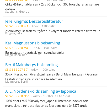
Cirka 46 inkunabler samt 275 böcker och 300 broschyrer av senare
datum
Stephens, George
Jelle Kingma: Descarteslitteratur
SE S-SBS 288 Ki 1
Arkiv
1900-talet
23 volymer Descartesutgåvor, 7 volymer modern referenslitteratur
Kingma, Jelle
Karl Magnussons bibelsamling
SE S-SBS 288 Ma 3
Arkiv
1900-talet
Ett nittiotal, huvudsakligen svenska biblar
Magnusson, Karl
Bertil Malmbergs boksamling
SE S-SBS 297 E 7
Arkiv
1900-talet
35 skrifter av och översättningar av Bertil Malmberg samt Gunnar
Ekelöfs inträdestal i Svenska Akademien
Malmberg, Bertil
A. E. Nordenskiölds samling av Japonica
SE S-SBS 288 No 1
Arkiv
1500-tal till 1870-tal
1050 titlar i ca 5 500 volymer, japansk litteratur, böcker och
manuskript, inköpta i Japan av Nordenskiöld år 1879 under