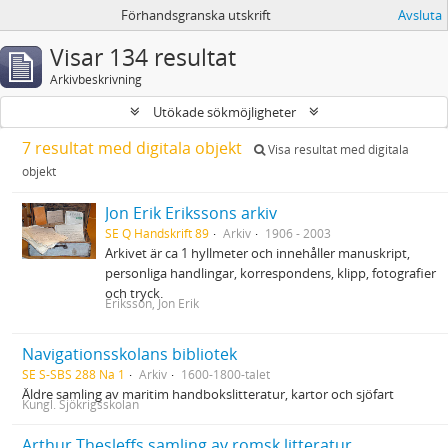
Förhandsgranska utskrift
Avsluta
Visar 134 resultat
Arkivbeskrivning
Utökade sökmöjligheter
7 resultat med digitala objekt
Visa resultat med digitala
objekt
Jon Erik Erikssons arkiv
SE Q Handskrift 89
Arkiv
1906 - 2003
Arkivet är ca 1 hyllmeter och innehåller manuskript,
personliga handlingar, korrespondens, klipp, fotografier
och tryck.
Eriksson, Jon Erik
Navigationsskolans bibliotek
SE S-SBS 288 Na 1
Arkiv
1600-1800-talet
Äldre samling av maritim handbokslitteratur, kartor och sjöfart
Kungl. Sjökrigsskolan
Arthur Thesleffs samling av romsk litteratur