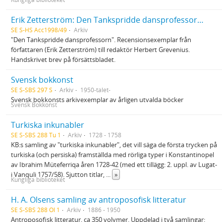
Erik Zetterström: Den Tankspridde dansprofessorn recensionsexemplar till Herbert Grevenius
SE S-HS Acc1998/49
Arkiv
"Den Tankspridde dansprofessorn". Recensionsexemplar från
författaren (Erik Zetterström) till redaktör Herbert Grevenius.
Handskrivet brev på försättsbladet.
Svensk bokkonst
SE S-SBS 297 S
Arkiv
1950-talet-
Svensk bokkonsts arkivexemplar av årligen utvalda böcker
Svensk Bokkonst
Turkiska inkunabler
SE S-SBS 288 Tu 1
Arkiv
1728 - 1758
KB:s samling av "turkiska inkunabler", det vill säga de första trycken på
turkiska (och persiska) framställda med rörliga typer i Konstantinopel
av Ibrahim Müteferriqa åren 1728-42 (med ett tillägg: 2. uppl. av Lugat-
i Vanquli 1757/58). Sjutton titlar,
...
»
Kungliga biblioteket
H. A. Olsens samling av antroposofisk litteratur
SE S-SBS 288 Ol 1
Arkiv
1886 - 1950
Antroposofisk litteratur, ca 350 volymer. Uppdelad i två samlingar: