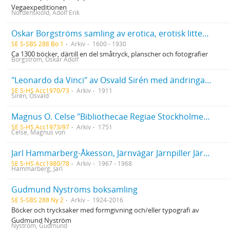
Vegaexpeditionen
Nordenskiöld, Adolf Erik
Oskar Borgströms samling av erotica, erotisk litteratur
SE S-SBS 288 Bo 1
Arkiv
1600 - 1930
Ca 1300 böcker, därtill en del småtryck, planscher och fotografier
Borgström, Oskar Adolf
"Leonardo da Vinci" av Osvald Sirén med ändringar och tillägg av författaren
SE S-HS Acc1970/73
Arkiv
1911
Sirén, Osvald
Magnus O. Celse "Bibliothecae Regiae Stockholmensis historia brevis et succincta" med rättelser och tillägg av författarens egen hand
SE S-HS Acc1973/97
Arkiv
1751
Celse, Magnus von
Jarl Hammarberg-Åkesson, Järnvägar Järnpiller Järnplåtar (1968). Med handskrivet brev från författaren till "Käre läsare" daterat november 1967
SE S-HS Acc1980/78
Arkiv
1967 - 1968
Hammarberg, Jarl
Gudmund Nyströms boksamling
SE S-SBS 288 Ny 2
Arkiv
1924-2016
Böcker och trycksaker med formgivning och/eller typografi av
Gudmund Nyström
Nyström, Gudmund