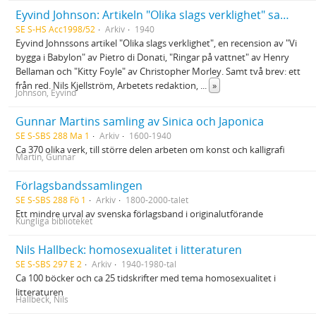
Eyvind Johnson: Artikeln "Olika slags verklighet" samt brev och boken Minnas
SE S-HS Acc1998/52
Arkiv
1940
Eyvind Johnssons artikel "Olika slags verklighet", en recension av "Vi
bygga i Babylon" av Pietro di Donati, "Ringar på vattnet" av Henry
Bellaman och "Kitty Foyle" av Christopher Morley. Samt två brev: ett
från red. Nils Kjellström, Arbetets redaktion,
...
»
Johnson, Eyvind
Gunnar Martins samling av Sinica och Japonica
SE S-SBS 288 Ma 1
Arkiv
1600-1940
Ca 370 olika verk, till större delen arbeten om konst och kalligrafi
Martin, Gunnar
Förlagsbandssamlingen
SE S-SBS 288 Fö 1
Arkiv
1800-2000-talet
Ett mindre urval av svenska förlagsband i originalutförande
Kungliga biblioteket
Nils Hallbeck: homosexualitet i litteraturen
SE S-SBS 297 E 2
Arkiv
1940-1980-tal
Ca 100 böcker och ca 25 tidskrifter med tema homosexualitet i
litteraturen
Hallbeck, Nils