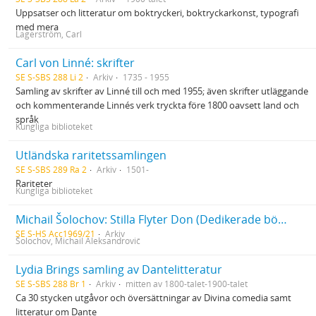
Uppsatser och litteratur om boktryckeri, boktryckarkonst, typografi
med mera
Lagerström, Carl
Carl von Linné: skrifter
SE S-SBS 288 Li 2
Arkiv
1735 - 1955
Samling av skrifter av Linné till och med 1955; även skrifter utläggande
och kommenterande Linnés verk tryckta före 1800 oavsett land och
språk
Kungliga biblioteket
Utländska raritetssamlingen
SE S-SBS 289 Ra 2
Arkiv
1501-
Rariteter
Kungliga biblioteket
Michail Šolochov: Stilla Flyter Don (Dedikerade böcker och manuskriptfragment)
SE S-HS Acc1969/21
Arkiv
Šolochov, Michail Aleksandrovič
Lydia Brings samling av Dantelitteratur
SE S-SBS 288 Br 1
Arkiv
mitten av 1800-talet-1900-talet
Ca 30 stycken utgåvor och översättningar av Divina comedia samt
litteratur om Dante