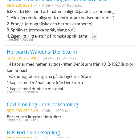
SE S-SBS 288 Th 1
Arkiv
1600-1900-talet
632 verk i 682 band och häften enligt följande fackindelning:
1. Allm. (vetenskapliga verk med kortare notiser om romer)
2. Etnogr. (etnografiska och historiska arbeten)
3. Språkvet. (romska språk, slang o.d.)
4. Zigen.litt. (litteratur på romska språk samt
...
»
Thesleff, Arthur
Herwarth Waldens: Der Sturm
SE S-SBS 288 Wa 2
Arkiv
1912 - 1927
14 kapslar med häften av tidskriften Der Sturm från 1912-1927 (luckor
kan finnas)
Två monografier utgivna på förlaget Der Sturm
1 kapsel med månadsbrev från Der Sturm
1 kapsel med dubblettmaterial
Walden, Herwarth
Carl-Emil Englunds boksamling
SE S-SBS 288 En 5
Arkiv
1900-talet
Böcker och litterära tidskrifter
Englund, Carl-Emil
Nils Ferlins boksamling