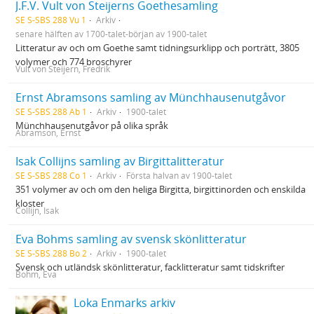
J.F.V. Vult von Steijerns Goethesamling
SE S-SBS 288 Vu 1
Arkiv
senare hälften av 1700-talet-början av 1900-talet
Litteratur av och om Goethe samt tidningsurklipp och porträtt, 3805
volymer och 774 broschyrer
Vult von Steijern, Fredrik
Ernst Abramsons samling av Münchhausenutgåvor
SE S-SBS 288 Ab 1
Arkiv
1900-talet
Münchhausenutgåvor på olika språk
Abramson, Ernst
Isak Collijns samling av Birgittalitteratur
SE S-SBS 288 Co 1
Arkiv
Första halvan av 1900-talet
351 volymer av och om den heliga Birgitta, birgittinorden och enskilda
kloster
Collijn, Isak
Eva Bohms samling av svensk skönlitteratur
SE S-SBS 288 Bo 2
Arkiv
1900-talet
Svensk och utländsk skönlitteratur, facklitteratur samt tidskrifter
Bohm, Eva
Loka Enmarks arkiv