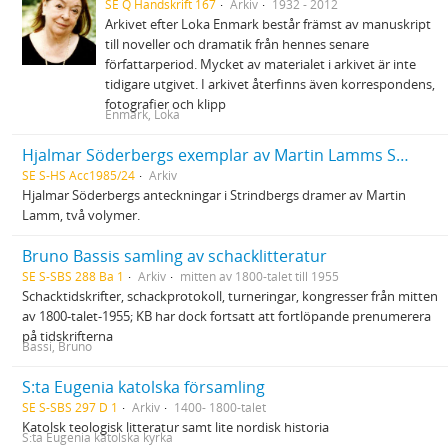
SE Q Handskrift 167
Arkiv
1932 - 2012
Arkivet efter Loka Enmark består främst av manuskript
till noveller och dramatik från hennes senare
författarperiod. Mycket av materialet i arkivet är inte
tidigare utgivet. I arkivet återfinns även korrespondens,
fotografier och klipp
Enmark, Loka
Hjalmar Söderbergs exemplar av Martin Lamms Strindbergs dramer
SE S-HS Acc1985/24
Arkiv
Hjalmar Söderbergs anteckningar i Strindbergs dramer av Martin
Lamm, två volymer.
Bruno Bassis samling av schacklitteratur
SE S-SBS 288 Ba 1
Arkiv
mitten av 1800-talet till 1955
Schacktidskrifter, schackprotokoll, turneringar, kongresser från mitten
av 1800-talet-1955; KB har dock fortsatt att fortlöpande prenumerera
på tidskrifterna
Bassi, Bruno
S:ta Eugenia katolska församling
SE S-SBS 297 D 1
Arkiv
1400- 1800-talet
Katolsk teologisk litteratur samt lite nordisk historia
S:ta Eugenia katolska kyrka