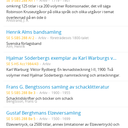
SE S-SBS 288 Ah 1
Arkiv
1719 - 1907
omkring 125 titlar i ca 200 volymer Robinsonader, det vill säga
Robinson Kruseutgåvor på olika språk och olika utgåvor i temat
överlevnad på en öde ö
Ahlstrand, J. A.
Henrik Alms bandsamling
SE S-SBS 288 Al 2
Arkiv
företrädesvis 1800-talet
Svenska förlagsband
Alm, Henrik
Hjalmar Söderbergs exemplar av Karl Warburgs verk Viktor Rydberg
SE S-HS Acc1984/43
Arkiv
Karl Warburg: Viktor Rydberg. En levnadsteckning I-II, 1900. Två
volymer med Hjalmar Söderbergs namnteckning och anteckningar.
Frans G. Bengtssons samling av schacklitteratur
SE S-SBS 288 Be 3
Arkiv
1900 - 1955
Schacktidskrifter och böcker om schack
Bengtsson, Frans G
Gustaf Berghmans Elzeviersamling
SE S-SBS 288 Be 5
Arkiv
1500 - 1699
Elzeviertryck, ca 2500 titlar, annex (imitationer av Elzeviertryck) och