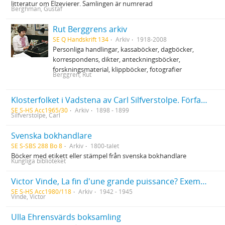
litteratur om Elzevierer. Samlingen är numrerad
Berghman, Gustaf
Rut Berggrens arkiv
SE Q Handskrift 134
Arkiv
1918-2008
Personliga handlingar, kassaböcker, dagböcker,
korrespondens, dikter, anteckningsböcker,
forskningsmaterial, klippböcker, fotografier
Berggren, Rut
Klosterfolket i Vadstena av Carl Silfverstolpe. Författarens eget exemplar med hans anteckningar på interfolierade sidor
SE S-HS Acc1965/30
Arkiv
1898 - 1899
Silfverstolpe, Carl
Svenska bokhandlare
SE S-SBS 288 Bo 8
Arkiv
1800-talet
Böcker med etikett eller stämpel från svenska bokhandlare
Kungliga biblioteket
Victor Vinde, La fin d'une grande puissance? Exemplar med dedikation från författaren till Lucien Maury. Ur Kjell Strömbergs bibliotek
SE S-HS Acc1980/118
Arkiv
1942 - 1945
Vinde, Victor
Ulla Ehrensvärds boksamling