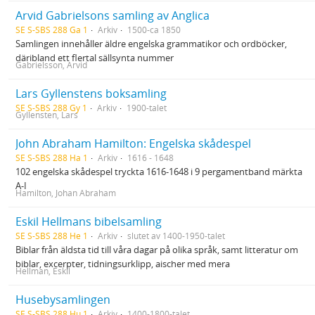
Arvid Gabrielsons samling av Anglica
SE S-SBS 288 Ga 1
Arkiv
1500-ca 1850
Samlingen innehåller äldre engelska grammatikor och ordböcker,
däribland ett flertal sällsynta nummer
Gabrielsson, Arvid
Lars Gyllenstens boksamling
SE S-SBS 288 Gy 1
Arkiv
1900-talet
Gyllensten, Lars
John Abraham Hamilton: Engelska skådespel
SE S-SBS 288 Ha 1
Arkiv
1616 - 1648
102 engelska skådespel tryckta 1616-1648 i 9 pergamentband märkta
A-I
Hamilton, Johan Abraham
Eskil Hellmans bibelsamling
SE S-SBS 288 He 1
Arkiv
slutet av 1400-1950-talet
Biblar från äldsta tid till våra dagar på olika språk, samt litteratur om
biblar, excerpter, tidningsurklipp, aischer med mera
Hellman, Eskil
Husebysamlingen
SE S-SBS 288 Hu 1
Arkiv
1400-1800-talet