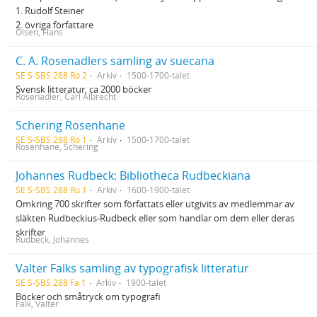
1. Rudolf Steiner
2. övriga författare
Olsen, Hans
C. A. Rosenadlers samling av suecana
SE S-SBS 288 Ro 2
Arkiv
1500-1700-talet
Svensk litteratur, ca 2000 böcker
Rosenadler, Carl Albrecht
Schering Rosenhane
SE S-SBS 288 Ro 1
Arkiv
1500-1700-talet
Rosenhane, Schering
Johannes Rudbeck: Bibliotheca Rudbeckiana
SE S-SBS 288 Ru 1
Arkiv
1600-1900-talet
Omkring 700 skrifter som författats eller utgivits av medlemmar av
släkten Rudbeckius-Rudbeck eller som handlar om dem eller deras
skrifter
Rudbeck, Johannes
Valter Falks samling av typografisk litteratur
SE S-SBS 288 Fa 1
Arkiv
1900-talet
Böcker och småtryck om typografi
Falk, Valter