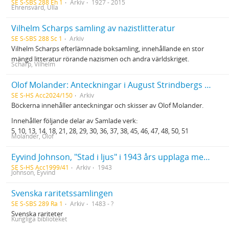
SE S-SBS 288 Eh 1
Arkiv
1927 - 2015
Ehrensvärd, Ulla
Vilhelm Scharps samling av nazistlitteratur
SE S-SBS 288 Sc 1
Arkiv
Vilhelm Scharps efterlämnade boksamling, innehållande en stor
mängd litteratur rörande nazismen och andra världskriget.
Scharp, Vilhelm
Olof Molander: Anteckningar i August Strindbergs samlade verk
SE S-HS Acc2024/150
Arkiv
Böckerna innehåller anteckningar och skisser av Olof Molander.
Innehåller följande delar av Samlade verk:
5, 10, 13, 14, 18, 21, 28, 29, 30, 36, 37, 38, 45, 46, 47, 48, 50, 51
Molander, Olof
Eyvind Johnson, "Stad i ljus" i 1943 års upplaga med författarens egenhändiga textändringar. Exemplaret skall ha fungerat som manuskript till den upplaga som trycktes 1950.
SE S-HS Acc1999/41
Arkiv
1943
Johnson, Eyvind
Svenska raritetssamlingen
SE S-SBS 289 Ra 1
Arkiv
1483 - ?
Svenska rariteter
Kungliga biblioteket