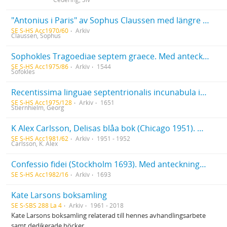
"Antonius i Paris" av Sophus Claussen med längre dedikation från författaren samt inskriven dikt av densamme
SE S-HS Acc1970/60
Arkiv
Claussen, Sophus
Sophokles Tragoediae septem graece. Med anteckningar av riksrådet Jöran Bengtsson Gylta (d. 1561), vars namnteckning också finns på titelbladet
SE S-HS Acc1975/86
Arkiv
1544
Sofokles
Recentissima linguae septentrionalis incunabula id est grammaticae islandicae rudimenta av Runólfur Jónsson med Georg Stiernhielms understrykningar och anteckningar
SE S-HS Acc1975/128
Arkiv
1651
Stiernhielm, Georg
K Alex Carlsson, Delisas blåa bok (Chicago 1951). Med dedikation och anteckningar av författaren 1952
SE S-HS Acc1981/62
Arkiv
1951 - 1952
Carlsson, K. Alex
Confessio fidei (Stockholm 1693). Med anteckningar framför allt på ett löst blad längst bak i boken. Flera namnteckningar, den första Per Johan Sjöström
SE S-HS Acc1982/16
Arkiv
1693
Kate Larsons boksamling
SE S-SBS 288 La 4
Arkiv
1961 - 2018
Kate Larsons boksamling relaterad till hennes avhandlingsarbete
samt dedikerade böcker