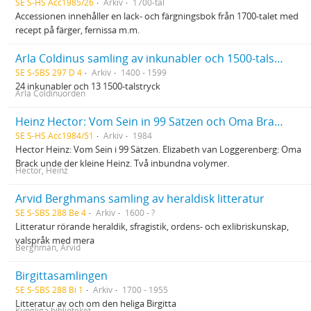
SE S-HS Acc1985/26
Arkiv
1700-tal
Accessionen innehåller en lack- och färgningsbok från 1700-talet med
recept på färger, fernissa m.m.
Arla Coldinus samling av inkunabler och 1500-talstryck
SE S-SBS 297 D 4
Arkiv
1400 - 1599
24 inkunabler och 13 1500-talstryck
Arla Coldinuorden
Heinz Hector: Vom Sein in 99 Sätzen och Oma Brack und der kleine Heinz
SE S-HS Acc1984/51
Arkiv
1984
Hector Heinz: Vom Sein i 99 Sätzen. Elizabeth van Loggerenberg: Oma
Brack unde der kleine Heinz. Två inbundna volymer.
Hector, Heinz
Arvid Berghmans samling av heraldisk litteratur
SE S-SBS 288 Be 4
Arkiv
1600 - ?
Litteratur rörande heraldik, sfragistik, ordens- och exlibriskunskap,
valspråk med mera
Berghman, Arvid
Birgittasamlingen
SE S-SBS 288 Bi 1
Arkiv
1700 - 1955
Litteratur av och om den heliga Birgitta
Kungliga biblioteket