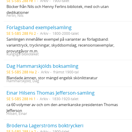
SE S-SBS 288 Fe 1
Arkiv
1900-talet
Böcker från Nils och Henny Ferlins bibliotek, med och utan
dedikationer
Ferlin, Nils
Förlagsband exempelsamling
SE S-SBS 288 Fö 2
Arkiv
1800-2000-talet
Samlingen innehåller exempel på varianter av förlagsband:
varianttryck, tryckningar, skyddsomslag, recensionsexemplar,
provutgåvor m.m.
Kungliga biblioteket
Dag Hammarskjölds boksamling
SE S-SBS 288 Ha 2
Arkiv
främst 1900-tal
Blandade ämnen, stor mängd engelsk skönlitteratur
Hammarskjöld, Dag
Einar Hilsens Thomas Jefferson-samling
SE S-SBS 288 Hi 1
Arkiv
1830-1920-talet
ca 60 volymer av och om den amerikanske presidenten Thomas
Jefferson
Hilsen, Einar
Bröderna Lagerströms boktryckeri
SE S-SBS 288 La 2
Arkiv
1900-talet