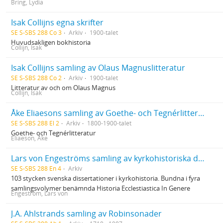
Bring, Lydia
Isak Collijns egna skrifter
SE S-SBS 288 Co 3
Arkiv
1900-talet
Huvudsakligen bokhistoria
Collijn, Isak
Isak Collijns samling av Olaus Magnuslitteratur
SE S-SBS 288 Co 2
Arkiv
1900-talet
Litteratur av och om Olaus Magnus
Collijn, Isak
Åke Eliaesons samling av Goethe- och Tegnérlitteratur
SE S-SBS 288 El 2
Arkiv
1800-1900-talet
Goethe- och Tegnérlitteratur
Eliaeson, Åke
Lars von Engeströms samling av kyrkohistoriska dissertationer
SE S-SBS 288 En 4
Arkiv
103 stycken svenska dissertationer i kyrkohistoria. Bundna i fyra
samlingsvolymer benämnda Historia Ecclestiastica In Genere
Engeström, Lars von
J.A. Ahlstrands samling av Robinsonader