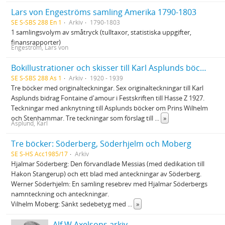
Lars von Engeströms samling Amerika 1790-1803
SE S-SBS 288 En 1
Arkiv
1790-1803
1 samlingsvolym av småtryck (tulltaxor, statistiska uppgifter,
finansrapporter)
Engeström, Lars von
Bokillustrationer och skisser till Karl Asplunds böcker
SE S-SBS 288 As 1
Arkiv
1920 - 1939
Tre böcker med originalteckningar. Sex originalteckningar till Karl
Asplunds bidrag Fontaine d'amour i Festskriften till Hasse Z 1927.
Teckningar med anknytning till Asplunds böcker om Prins Wilhelm
och Stenhammar. Tre teckningar som förslag till
...
»
Asplund, Karl
Tre böcker: Söderberg, Söderhjelm och Moberg
SE S-HS Acc1985/17
Arkiv
Hjalmar Söderberg: Den förvandlade Messias (med dedikation till
Hakon Stangerup) och ett blad med anteckningar av Söderberg.
Werner Söderhjelm: En samling resebrev med Hjalmar Söderbergs
namnteckning och anteckningar.
Vilhelm Moberg: Sänkt sedebetyg med
...
»
Alf W Axelsons arkiv