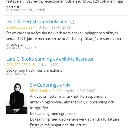
festspelen i Bayreuth, recensioner, tidningsurklipp, 620 volymer (inga
partitur)
Vult von Steijern, Fredrik
Gunilla Bergströms boksamling
SE S-SBS 288 Be 7
Arkiv
1971 - 2012
Ett ex vardera av fysiska bokverk av svenska upplagor och tilltryck
sedan 1971, jämte merparten av utländska språkutgåvor samt vissa
antologier
Bergström, Gunilla
Lars C. Stolts samling av exlibrislitteratur
SE S-SBS 288 St 5
Arkiv
1900-talet
Böcker och tidskrifter om exlibris
Stolt, Lars C.
Siv Cederings arkiv
SE Q Handskrift 169
Arkiv
1940-2007
Arkivet omfattar manuskript, korrespondens,
anteckningsböcker, almanackor, klippsamling och
fotografier.
Boksamling med egna verk
Boksamling med dedikerade verk av andra författare
Enstaka målningar och skulpturer
Cedering, Siv