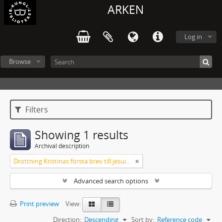
ARKEN
Log in
Browse
Filters
Showing 1 results
Archival description
Drottning Kristinas första brev till jesuitgeneralen 1651
Advanced search options
Print preview
View:
Direction:
Descending
Sort by:
Reference code