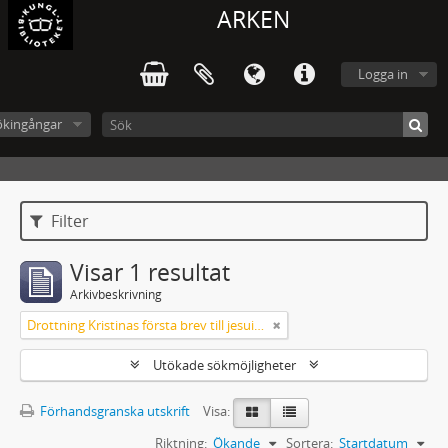
ARKEN
Logga in
ökingångar
Filter
Visar 1 resultat
Arkivbeskrivning
Drottning Kristinas första brev till jesuitgeneralen 1651
Utökade sökmöjligheter
Förhandsgranska utskrift
Visa:
Riktning:
Ökande
Sortera:
Startdatum