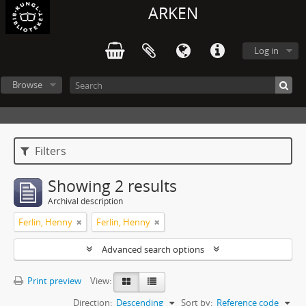
ARKEN
Log in
Browse
Filters
Showing 2 results
Archival description
Ferlin, Henny
Ferlin, Henny
Advanced search options
Print preview
View:
Direction:
Descending
Sort by:
Reference code