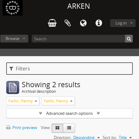
ARKEN
Log in
Browse
Filters
Showing 2 results
Archival description
Ferlin, Henny
Ferlin, Henny
Advanced search options
Print preview
View:
Direction:
Descending
Sort by:
Title