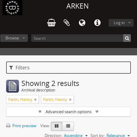
ARKEN
Log in
Browse
Filters
Showing 2 results
Archival description
Ferlin, Henny
Ferlin, Henny
Advanced search options
Print preview
View:
Direction:
Ascending
Sort by:
Relevance