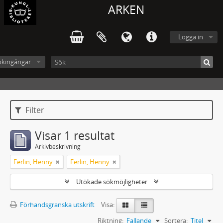
ARKEN
Logga in
ökingångar
Filter
Visar 1 resultat
Arkivbeskrivning
Ferlin, Henny
Ferlin, Henny
Utökade sökmöjligheter
Förhandsgranska utskrift
Visa:
Riktning:
Fallande
Sortera:
Titel