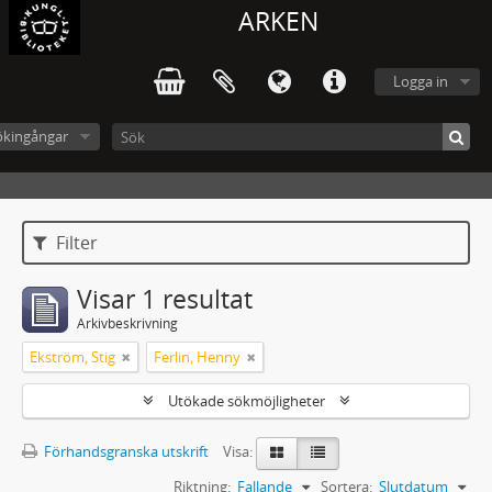
ARKEN
Logga in
ökingångar
Filter
Visar 1 resultat
Arkivbeskrivning
Ekström, Stig
Ferlin, Henny
Utökade sökmöjligheter
Förhandsgranska utskrift
Visa:
Riktning:
Fallande
Sortera:
Slutdatum