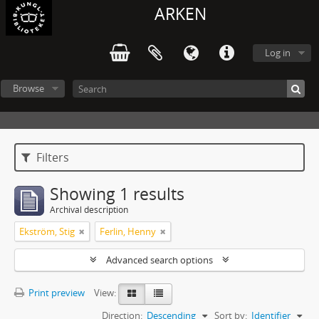
ARKEN
Log in
Browse
Filters
Showing 1 results
Archival description
Ekström, Stig
Ferlin, Henny
Advanced search options
Print preview
View:
Direction:
Descending
Sort by:
Identifier