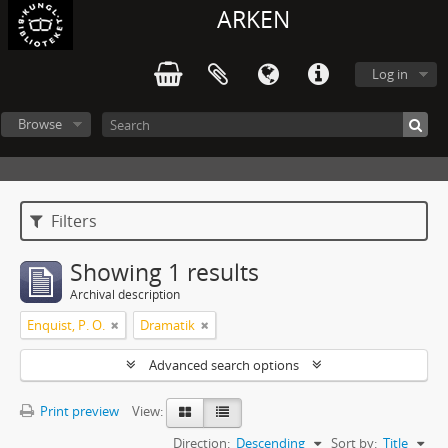
ARKEN
Log in
Browse
Filters
Showing 1 results
Archival description
Enquist, P. O.
Dramatik
Advanced search options
Print preview
View:
Direction:
Descending
Sort by:
Title