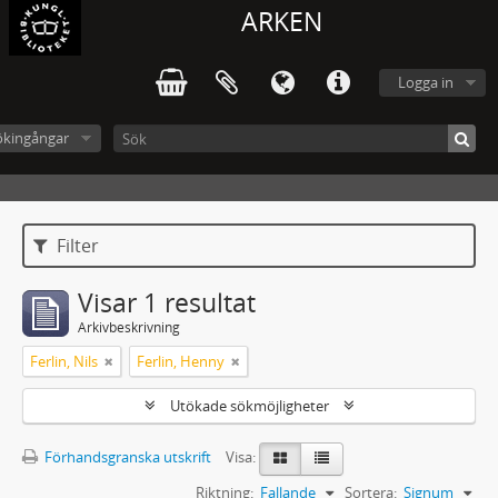
ARKEN
Logga in
ökingångar
Filter
Visar 1 resultat
Arkivbeskrivning
Ferlin, Nils
Ferlin, Henny
Utökade sökmöjligheter
Förhandsgranska utskrift
Visa:
Riktning:
Fallande
Sortera:
Signum