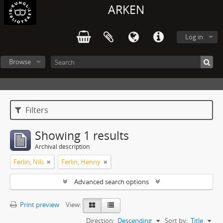
ARKEN
Log in
Browse
Filters
Showing 1 results
Archival description
Ferlin, Nils
Ferlin, Henny
Advanced search options
Print preview
View:
Direction:
Descending
Sort by:
Title