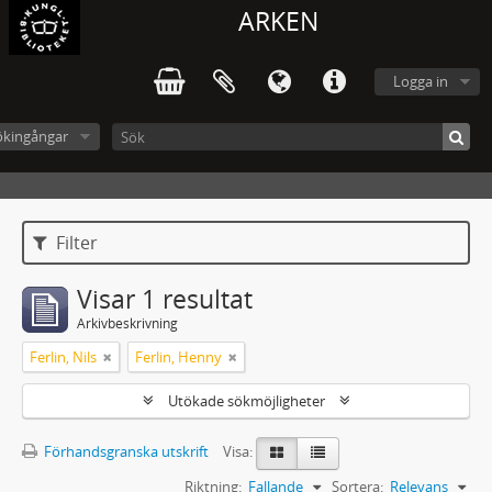
ARKEN
Logga in
ökingångar
Filter
Visar 1 resultat
Arkivbeskrivning
Ferlin, Nils
Ferlin, Henny
Utökade sökmöjligheter
Förhandsgranska utskrift
Visa:
Riktning:
Fallande
Sortera:
Relevans