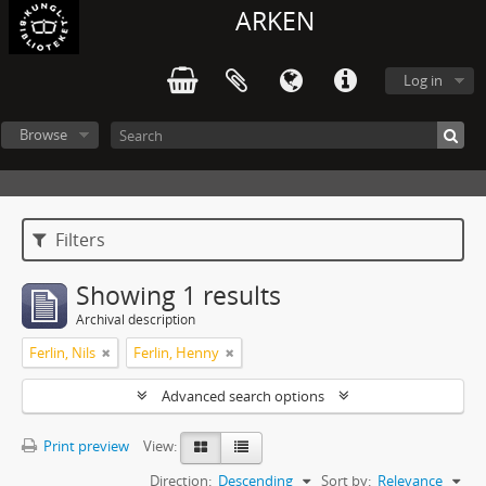
ARKEN
Log in
Browse
Filters
Showing 1 results
Archival description
Ferlin, Nils
Ferlin, Henny
Advanced search options
Print preview
View:
Direction:
Descending
Sort by:
Relevance