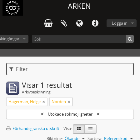
ARKEN
Logga in
ökingångar
Filter
Visar 1 resultat
Arkivbeskrivning
Hagerman, Helge
Norden
Utökade sökmöjligheter
Förhandsgranska utskrift
Visa:
Riktning:
Ökande
Sortera:
Referenskod