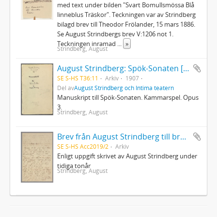
med text under bilden "Svart Bomullsmössa Blå
linneblus Träskor". Teckningen var av Strindberg
bilagd brev till Theodor Frölander, 15 mars 1886.
Se August Strindbergs brev V:1206 not 1.
Teckningen inramad
...
»
Strindberg, August
August Strindberg: Spök-Sonaten [Spöksonaten]
SE S-HS T36:11
Arkiv
1907
Del av
August Strindberg och Intima teatern
Manuskript till Spök-Sonaten. Kammarspel. Opus
3.
Strindberg, August
Brev från August Strindberg till brodern Oscar Strindberg
SE S-HS Acc2019/2
Arkiv
Enligt uppgift skrivet av August Strindberg under
tidiga tonår
Strindberg, August