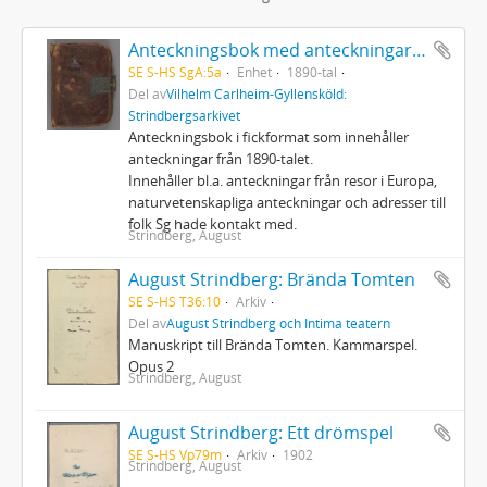
Anteckningsbok med anteckningar av Strindberg
SE S-HS SgA:5a
Enhet
1890-tal
Del av
Vilhelm Carlheim-Gyllensköld:
Strindbergsarkivet
Anteckningsbok i fickformat som innehåller
anteckningar från 1890-talet.
Innehåller bl.a. anteckningar från resor i Europa,
naturvetenskapliga anteckningar och adresser till
folk Sg hade kontakt med.
Strindberg, August
August Strindberg: Brända Tomten
SE S-HS T36:10
Arkiv
Del av
August Strindberg och Intima teatern
Manuskript till Brända Tomten. Kammarspel.
Opus 2
Strindberg, August
August Strindberg: Ett drömspel
SE S-HS Vp79m
Arkiv
1902
Strindberg, August