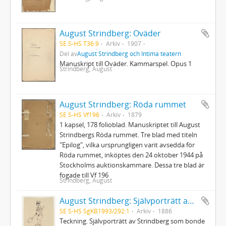
August Strindberg: Oväder
SE S-HS T36:9
Arkiv
1907
Del av
August Strindberg och Intima teatern
Manuskript till Oväder. Kammarspel. Opus 1
Strindberg, August
August Strindberg: Röda rummet
SE S-HS Vf196
Arkiv
1879
1 kapsel, 178 folioblad. Manuskriptet till August
Strindbergs Röda rummet. Tre blad med titeln
"Epilog", vilka ursprungligen varit avsedda för
Röda rummet, inköptes den 24 oktober 1944 på
Stockholms auktionskammare. Dessa tre blad är
fogade till Vf 196
Strindberg, August
August Strindberg: Självporträtt av Strindberg som bonde
SE S-HS SgKB1993/292:1
Arkiv
1886
Teckning. Självporträtt av Strindberg som bonde