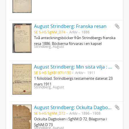
August Strindberg: Franska resan
SE S-HS SgNM_D74
Arkiv
1886
Två anteckningsböcker från Strindbergs franska
resa 1886. Böckerna förvaras i en kapsel
Strindberg, August
August Strindberg: Min sista vilja : Testamente
SE S-HS SgKB1971/150
Arkiv
1911
1 folioblad. Strindbergs testamente daterat 23
mars 1911
Strindberg, August
August Strindberg: Ockulta Dagboken
SE S-HS SgNM_D72
Arkiv
1896 - 1908
Ockulta Dagboken i SgNM:D 72. Bilagorna i
SgNM:D 73
Strindberg, August