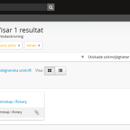
isar 1 resultat
rkivbeskrivning
sons arkiv
series
Utökade sökmöjlighete
dsgranska utskrift
Visa:
emskap i Rotary
mskap i Rotary