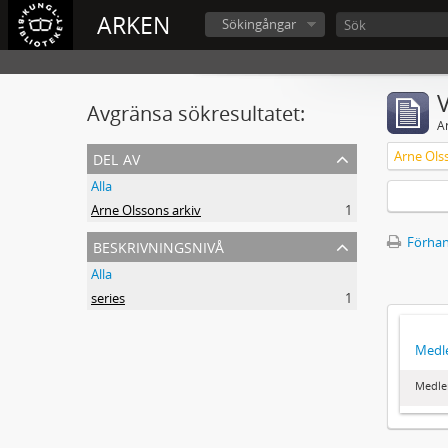
ARKEN
Sökingångar
V
Avgränsa sökresultatet:
A
del av
Arne Ols
Alla
Arne Olssons arkiv
1
beskrivningsnivå
Förhan
Alla
series
1
Medl
Medle