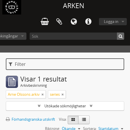
ARKEN
Logga in
ökingångar
Filter
Visar 1 resultat
Arkivbeskrivning
Arne Olssons arkiv
series
Utökade sökmöjligheter
Förhandsgranska utskrift
Visa:
Riktning:
Ökande
Sortera:
Startdatum