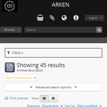
ARKEN
Log in
Browse
Filters
Showing 45 results
Archival description
Arne Olssons arkiv
Advanced search options
Print preview
View:
Direction:
Descending
Sort by:
Date modified