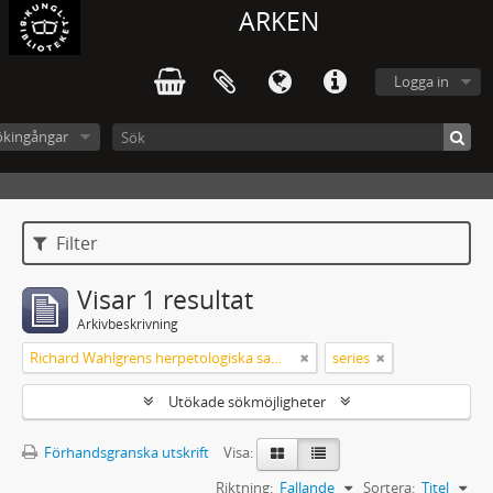
ARKEN
Logga in
ökingångar
Filter
Visar 1 resultat
Arkivbeskrivning
Richard Wahlgrens herpetologiska samling
series
Utökade sökmöjligheter
Förhandsgranska utskrift
Visa:
Riktning:
Fallande
Sortera:
Titel