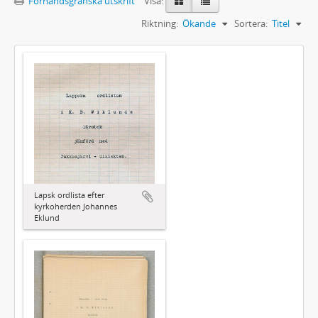
Förhandsgranska utskrift
Visa:
Riktning:
Ökande
Sortera:
Titel
Lapsk ordlista efter
kyrkoherden Johannes
Eklund