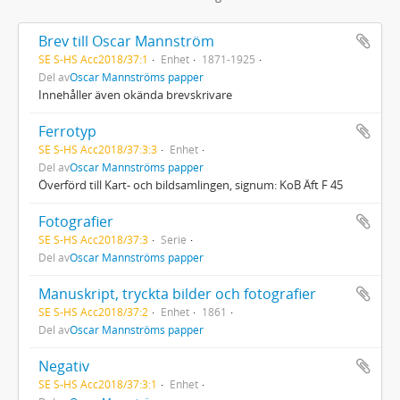
Brev till Oscar Mannström
SE S-HS Acc2018/37:1
Enhet
1871-1925
Del av
Oscar Mannströms papper
Innehåller även okända brevskrivare
Ferrotyp
SE S-HS Acc2018/37:3:3
Enhet
Del av
Oscar Mannströms papper
Överförd till Kart- och bildsamlingen, signum: KoB Äft F 45
Fotografier
SE S-HS Acc2018/37:3
Serie
Del av
Oscar Mannströms papper
Manuskript, tryckta bilder och fotografier
SE S-HS Acc2018/37:2
Enhet
1861
Del av
Oscar Mannströms papper
Negativ
SE S-HS Acc2018/37:3:1
Enhet