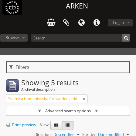
ARKEN
Log in
Browse
Filters
Showing 5 results
Archival description
Svenska humanistiska förbundets arkiv: handlingar 2003-2012
Advanced search options
Print preview
View:
Direction:
Descending
Sort by:
Date modified