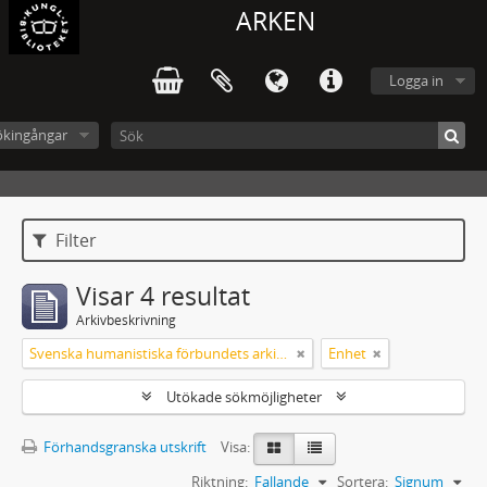
ARKEN
Logga in
ökingångar
Filter
Visar 4 resultat
Arkivbeskrivning
Svenska humanistiska förbundets arkiv: handlingar 2003-2012
Enhet
Utökade sökmöjligheter
Förhandsgranska utskrift
Visa:
Riktning:
Fallande
Sortera:
Signum