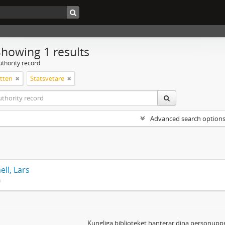
Showing 1 results
uthority record
tten
Statsvetare
Advanced search option
ell, Lars
n
Kungliga biblioteket hanterar dina personuppg