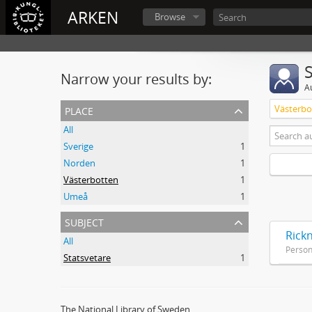
ARKEN
Browse
Narrow your results by:
A
place
Västerbo
All
Sverige
1
Norden
1
Västerbotten
1
Umeå
1
subject
Rickn
All
Perso
Statsvetare
1
The National Library of Sweden