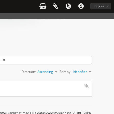
Log in
s
Direction:
Ascending
Sort by:
Identifier
ifter i enlighet med EU:s dataskyddsförordning (2018), GDPR.