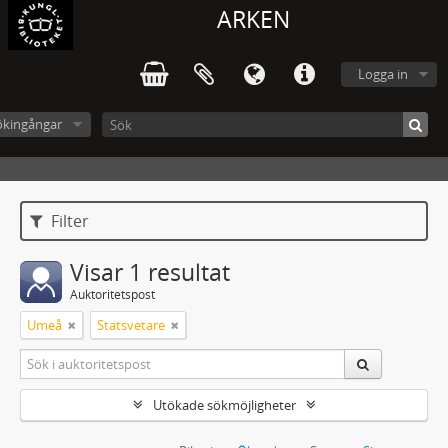
ARKEN
Logga in
ökingångar
Filter
Visar 1 resultat
Auktoritetspost
Umeå
Statsvetare
Utökade sökmöjligheter