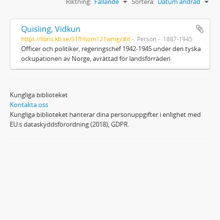
Riktning:
Fallande
Sortera:
Datum ändrad
Quisling, Vidkun
https://libris.kb.se/31fhlvzm121wmgc#it
Person
1887-1945
Officer och politiker, regeringschef 1942-1945 under den tyska
ockupationen av Norge, avrättad för landsförräderi
Kungliga biblioteket
Kontakta oss
Kungliga biblioteket hanterar dina personuppgifter i enlighet med
EU:s dataskyddsförordning (2018), GDPR.