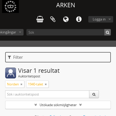
ARKEN
Logga in
ökingångar
Filter
Visar 1 resultat
Auktoritetspost
Norden
1940-talet
Utökade sökmöjligheter