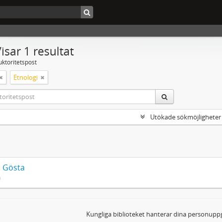
isar 1 resultat
uktoritetspost
Etnologi
Utökade sökmöjligheter
, Gösta
n
Kungliga biblioteket hanterar dina personuppg