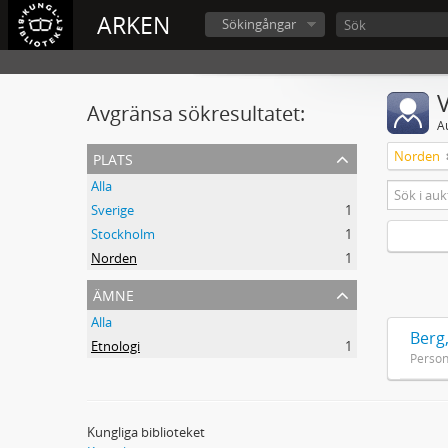
ARKEN
Sökingångar
V
Avgränsa sökresultatet:
A
plats
Norden
Alla
Sverige
1
Stockholm
1
Norden
1
ämne
Alla
Berg
Etnologi
1
Perso
Kungliga biblioteket