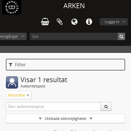
ARKEN
Logga in
ökingångar
Filter
Visar 1 resultat
Auktoritetspost
Historiker
Utökade sökmöjligheter