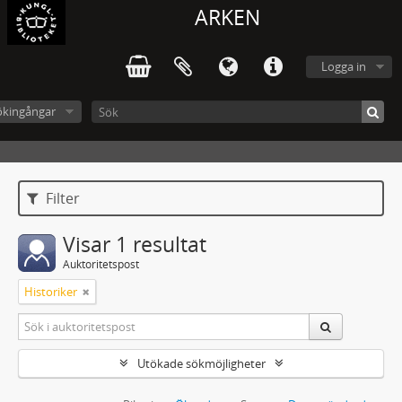
ARKEN
Logga in
ökingångar
Filter
Visar 1 resultat
Auktoritetspost
Historiker
Utökade sökmöjligheter