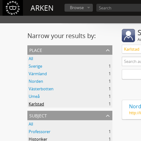
ARKEN
Browse
Narrow your results by:
A
place
Karlstad
All
Sverige
1
Värmland
1
Norden
1
Västerbotten
1
Umeå
1
Karlstad
1
Nord
http:/
subject
All
Professorer
1
Historiker
1