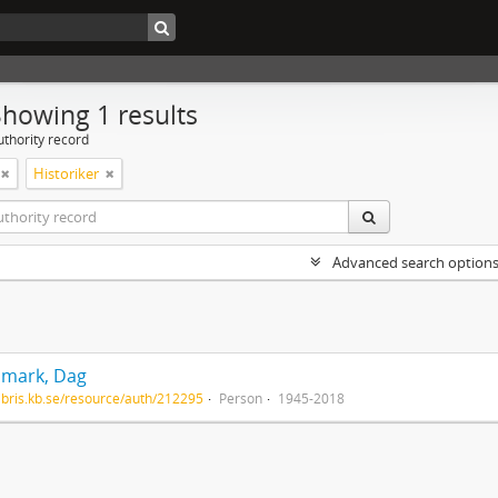
Showing 1 results
uthority record
Historiker
Advanced search option
mark, Dag
/libris.kb.se/resource/auth/212295
Person
1945-2018