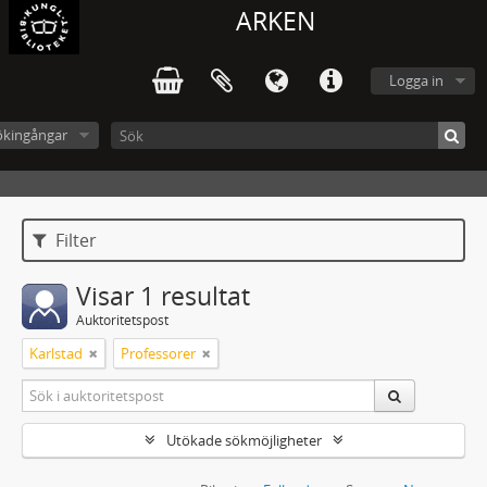
ARKEN
Logga in
ökingångar
Filter
Visar 1 resultat
Auktoritetspost
Karlstad
Professorer
Utökade sökmöjligheter