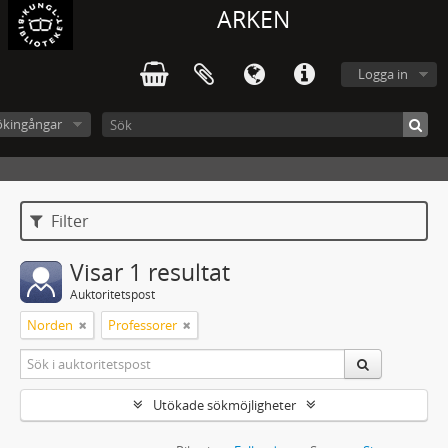
ARKEN
Logga in
ökingångar
Filter
Visar 1 resultat
Auktoritetspost
Norden
Professorer
Utökade sökmöjligheter