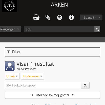
ARKEN
Logga in
ökingångar
Filter
Visar 1 resultat
Auktoritetspost
Umeå
Professorer
Utökade sökmöjligheter