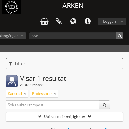
ARKEN
Logga in
ökingångar
Filter
Visar 1 resultat
Auktoritetspost
Karlstad
Professorer
Utökade sökmöjligheter