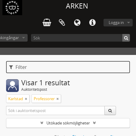
ARKEN
Logga in
ökingångar
Filter
Visar 1 resultat
Auktoritetspost
Karlstad
Professorer
Utökade sökmöjligheter