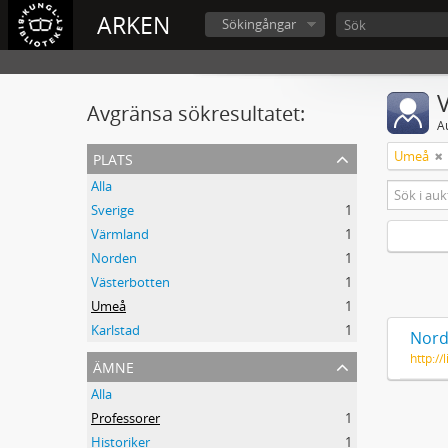
ARKEN
Sökingångar
V
Avgränsa sökresultatet:
A
plats
Umeå
Alla
Sverige
1
Värmland
1
Norden
1
Västerbotten
1
Umeå
1
Karlstad
1
Nord
http:/
ämne
Alla
Professorer
1
Historiker
1