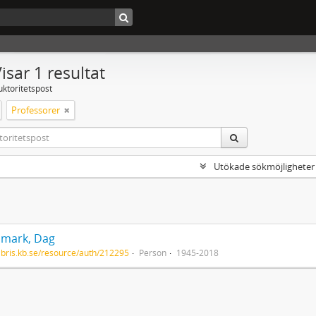
isar 1 resultat
uktoritetspost
Professorer
Utökade sökmöjligheter
mark, Dag
/libris.kb.se/resource/auth/212295
Person
1945-2018